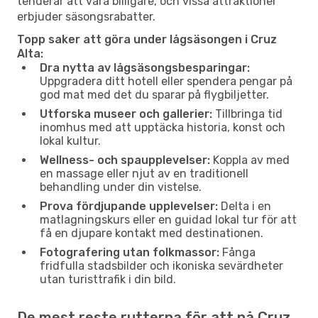
tenderar att vara billigare, och vissa attraktioner
erbjuder säsongsrabatter.
Topp saker att göra under lågsäsongen i Cruz
Alta:
Dra nytta av lågsäsongsbesparingar:
Uppgradera ditt hotell eller spendera pengar på
god mat med det du sparar på flygbiljetter.
Utforska museer och gallerier:
Tillbringa tid
inomhus med att upptäcka historia, konst och
lokal kultur.
Wellness- och spaupplevelser:
Koppla av med
en massage eller njut av en traditionell
behandling under din vistelse.
Prova fördjupande upplevelser:
Delta i en
matlagningskurs eller en guidad lokal tur för att
få en djupare kontakt med destinationen.
Fotografering utan folkmassor:
Fånga
fridfulla stadsbilder och ikoniska sevärdheter
utan turisttrafik i din bild.
De mest reste rutterna för att nå Cruz