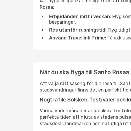
Att flyga billigare är möjligt utan att kom
Rosaa:
Erbjudanden mitt i veckan:
Flyg som
besparingar.
Res utanför rusningstid:
Flyg tidigt
Använd Travellink Prime:
Få exklusiv
När du ska flyga till Santo Rosaa
Att välja rätt säsong för din resa till S
stadsvandringar finns det en perfekt tid 
Högtrafik: Solsken, festivaler och k
Varma vädermånader är idealiska för friluf
perfekta tiden att njuta av stadens puls
stadsdelar, landmärken och naturliga utfl