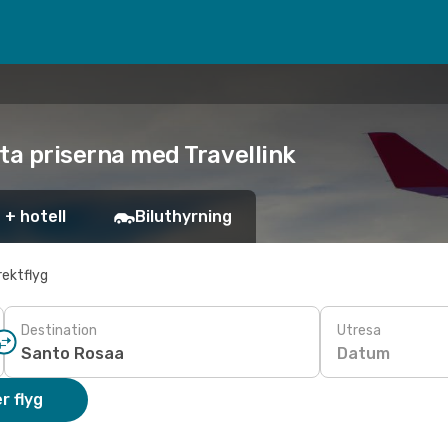
sta priserna med Travellink
 + hotell
Biluthyrning
rektflyg
Destination
Utresa
Datum
r flyg