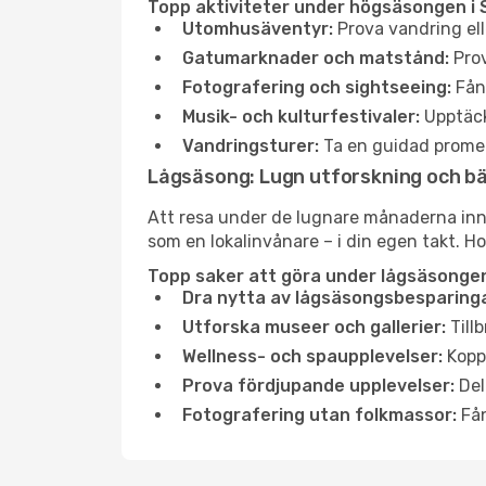
Topp aktiviteter under högsäsongen i 
Utomhusäventyr:
Prova vandring ell
Gatumarknader och matstånd:
Prov
Fotografering och sightseeing:
Fång
Musik- och kulturfestivaler:
Upptäck
Vandringsturer:
Ta en guidad promen
Lågsäsong: Lugn utforskning och b
Att resa under de lugnare månaderna inneb
som en lokalinvånare – i din egen takt. Ho
Topp saker att göra under lågsäsongen
Dra nytta av lågsäsongsbesparinga
Utforska museer och gallerier:
Tillb
Wellness- och spaupplevelser:
Koppl
Prova fördjupande upplevelser:
Del
Fotografering utan folkmassor:
Fån