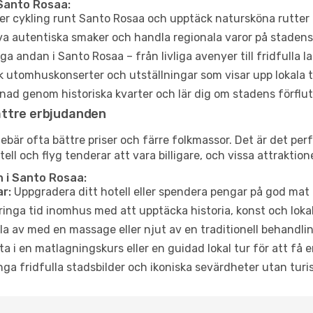
Santo Rosaa:
er cykling runt Santo Rosaa och upptäck natursköna rutter 
a autentiska smaker och handla regionala varor på stade
a andan i Santo Rosaa – från livliga avenyer till fridfulla l
 utomhuskonserter och utställningar som visar upp lokala t
ad genom historiska kvarter och lär dig om stadens förflut
ättre erbjudanden
är ofta bättre priser och färre folkmassor. Det är det perfe
tell och flyg tenderar att vara billigare, och vissa attraktio
 i Santo Rosaa:
r:
Uppgradera ditt hotell eller spendera pengar på god mat m
ringa tid inomhus med att upptäcka historia, konst och lokal
a av med en massage eller njut av en traditionell behandlin
ta i en matlagningskurs eller en guidad lokal tur för att få
ga fridfulla stadsbilder och ikoniska sevärdheter utan turistt