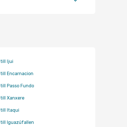
till Ijui
 till Encarnacion
 till Passo Fundo
 till Xanxere
till Itaqui
 till Iguazúfallen