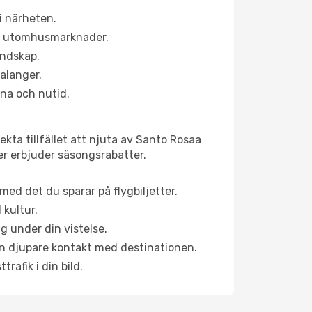
i närheten.
ns utomhusmarknader.
andskap.
alanger.
na och nutid.
kta tillfället att njuta av Santo Rosaa
ner erbjuder säsongsrabatter.
ed det du sparar på flygbiljetter.
 kultur.
g under din vistelse.
 en djupare kontakt med destinationen.
rafik i din bild.