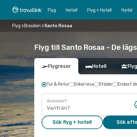
Flyg
Hotell
Flyg + Hotell
Hyrbil
Flyg
Brasilien
Santo Rosaa
Flyg till Santo Rosaa - De läg
Flygresor
Hotell
Flyg
Tur & Retur
Enkel resa
Städer
Endast di
Avreseort
Sök flyg + hotell
Sök efte