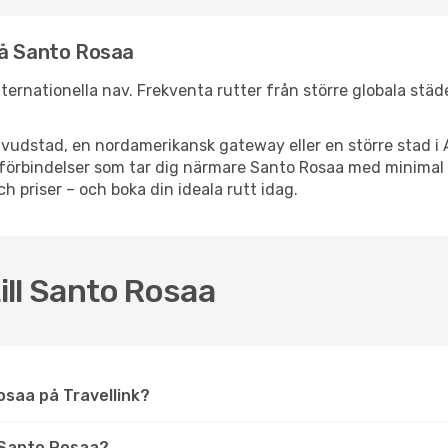
nå Santo Rosaa
internationella nav. Frekventa rutter från större globala städ
vudstad, en nordamerikansk gateway eller en större stad i 
ppsförbindelser som tar dig närmare Santo Rosaa med minima
och priser – och boka din ideala rutt idag.
till Santo Rosaa
 Rosaa på Travellink?
 Santo Rosaa?