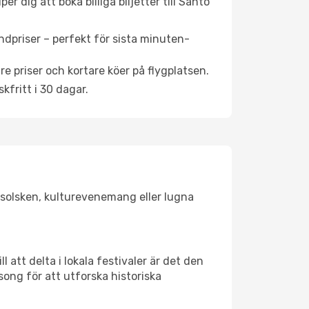
 dig att boka billiga biljetter till Santo
ndpriser – perfekt för sista minuten-
re priser och kortare köer på flygplatsen.
fritt i 30 dagar.
r solsken, kulturevenemang eller lugna
 att delta i lokala festivaler är det den
ong för att utforska historiska