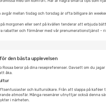
promissa med din komfort. Här är några smarta tips som hjälper
 avgår mellan tisdag och torsdag är ofta billigare än weeke
 på morgonen eller sent på kvällen tenderar att erbjuda bätt
a rabatter och förmåner med vår prenumerationstjänst – risk
 för den bästa upplevelsen
anto Rosaa beror på dina resepreferenser. Oavsett om du jaga
att åka.
ultur
tsentusiaster och kultursökare. Från att slappa på kaféer till
erande atmosfär. Många resenärer utnyttjar också denna säs
ykter i närheten.