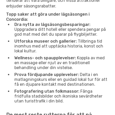
tenderar att vara billigare, och vissa attraktioner
erbjuder säsongsrabatter.
Topp saker att göra under lågsäsongen i
Concordia:
Dra nytta av lågsäsongsbesparingar:
Uppgradera ditt hotell eller spendera pengar på
god mat med det du sparar på flygbiljetter.
Utforska museer och gallerier:
Tillbringa tid
inomhus med att upptäcka historia, konst och
lokal kultur.
Wellness- och spaupplevelser:
Koppla av med
en massage eller njut av en traditionell
behandling under din vistelse.
Prova fördjupande upplevelser:
Delta i en
matlagningskurs eller en guidad lokal tur för att
få en djupare kontakt med destinationen.
Fotografering utan folkmassor:
Fånga
fridfulla stadsbilder och ikoniska sevärdheter
utan turisttrafik i din bild.
De mest reste rutterna för att nå