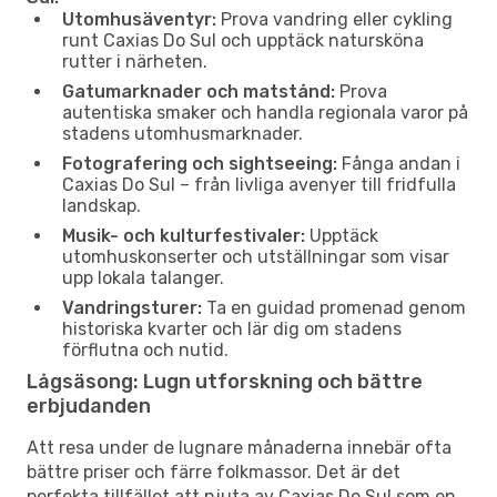
Utomhusäventyr:
Prova vandring eller cykling
runt Caxias Do Sul och upptäck natursköna
rutter i närheten.
Gatumarknader och matstånd:
Prova
autentiska smaker och handla regionala varor på
stadens utomhusmarknader.
Fotografering och sightseeing:
Fånga andan i
Caxias Do Sul – från livliga avenyer till fridfulla
landskap.
Musik- och kulturfestivaler:
Upptäck
utomhuskonserter och utställningar som visar
upp lokala talanger.
Vandringsturer:
Ta en guidad promenad genom
historiska kvarter och lär dig om stadens
förflutna och nutid.
Lågsäsong: Lugn utforskning och bättre
erbjudanden
Att resa under de lugnare månaderna innebär ofta
bättre priser och färre folkmassor. Det är det
perfekta tillfället att njuta av Caxias Do Sul som en