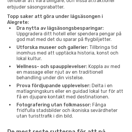
tenderar att vara billigare, och vissa attraktioner
erbjuder säsongsrabatter.
Topp saker att göra under lågsäsongen i
Alegrete:
Dra nytta av lågsäsongsbesparingar:
Uppgradera ditt hotell eller spendera pengar på
god mat med det du sparar på flygbiljetter.
Utforska museer och gallerier:
Tillbringa tid
inomhus med att upptäcka historia, konst och
lokal kultur.
Wellness- och spaupplevelser:
Koppla av med
en massage eller njut av en traditionell
behandling under din vistelse.
Prova fördjupande upplevelser:
Delta i en
matlagningskurs eller en guidad lokal tur för att
få en djupare kontakt med destinationen.
Fotografering utan folkmassor:
Fånga
fridfulla stadsbilder och ikoniska sevärdheter
utan turisttrafik i din bild.
De mest reste rutterna för att nå