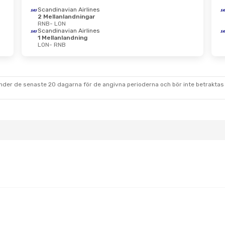
Scandinavian Airlines
2 Mellanlandningar
RNB
- LON
Scandinavian Airlines
1 Mellanlandning
LON
- RNB
under de senaste 20 dagarna för de angivna perioderna och bör inte betraktas 