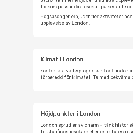
Storbritannien erbjuder distinkta uppleve
tid som passar din resestil: pulserande och
Högsäsonger erbjuder fler aktiviteter oc
upplevelse av London.
Klimat i London
Kontrollera väderprognosen för London inn
förberedd för klimatet. Ta med bekväma p
Höjdpunkter i London
London sprudlar av charm – tänk historis
förstagångsbesökare eller en erfaren rese