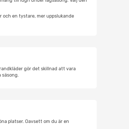
emang till lugn under lågsäsong. Välj den
er och en tystare, mer uppslukande
andkläder gör det skillnad att vara
å säsong.
na platser. Oavsett om du är en