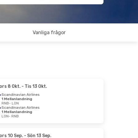
Vanliga frågor
ors 8 Okt.
- Tis 13 Okt.
Scandinavian Airlines
1 Mellanlandning
RNB
- LON
Scandinavian Airlines
1 Mellanlandning
LON
- RNB
ors 10 Sep.
- Sön 13 Sep.