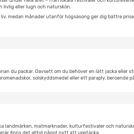
lser under hela året – från lokala festivaler och kultureven
 livlig eller lugn och naturskön.
h liv, medan månader utanför högsäsong ger dig bättre pris
an du packar. Oavsett om du behöver en lätt jacka eller str
romenadskor, solskyddsmedel eller ett paraply, beroende p
ka landmärken, matmarknader, kulturfestivaler och naturskö
när finns det alltid något nytt att upptäcka.