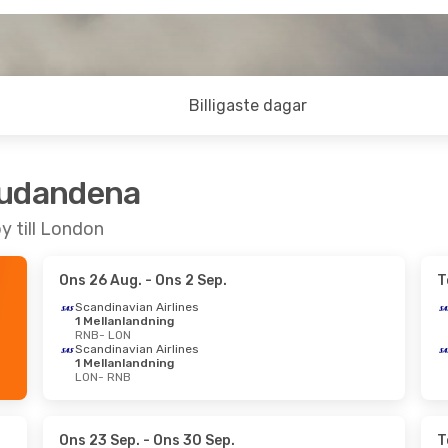
Billigaste dagar
judandena
y till London
Ons 26 Aug.
- Ons 2 Sep.
T
Scandinavian Airlines
1 Mellanlandning
RNB
- LON
Scandinavian Airlines
1 Mellanlandning
LON
- RNB
Ons 23 Sep.
- Ons 30 Sep.
T