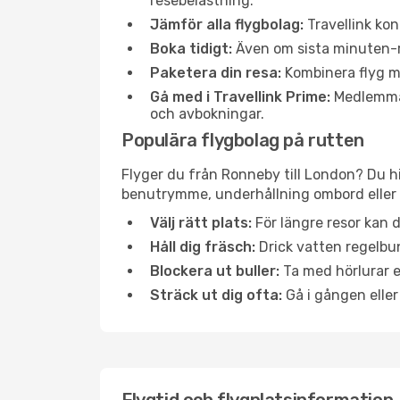
resebelastning.
Jämför alla flygbolag:
Travellink kon
Boka tidigt:
Även om sista minuten-res
Paketera din resa:
Kombinera flyg me
Gå med i Travellink Prime:
Medlemmar 
och avbokningar.
Populära flygbolag på rutten
Flyger du från Ronneby till London? Du hi
benutrymme, underhållning ombord eller b
Välj rätt plats:
För längre resor kan d
Håll dig fräsch:
Drick vatten regelbun
Blockera ut buller:
Ta med hörlurar el
Sträck ut dig ofta:
Gå i gången eller