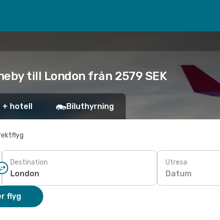
neby till London från 2579 SEK
 + hotell
Biluthyrning
rektflyg
Destination
Utresa
Datum
r flyg