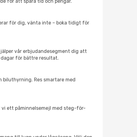
rde för att spara tid och pengar.
ar för dig, vänta inte – boka tidigt för
hjälper vår erbjudandesegment dig att
dagar för bättre resultat.
ch biluthyrning. Res smartare med
ar vi ett påminnelsemejl med steg-för-