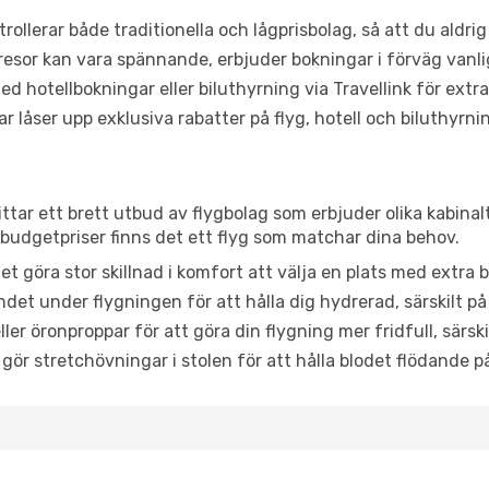
trollerar både traditionella och lågprisbolag, så att du aldrig
or kan vara spännande, erbjuder bokningar i förväg vanligtv
d hotellbokningar eller biluthyrning via Travellink för extra
låser upp exklusiva rabatter på flyg, hotell och biluthyrnin
ttar ett brett utbud av flygbolag som erbjuder olika kabinal
udgetpriser finns det ett flyg som matchar dina behov.
et göra stor skillnad i komfort att välja en plats med extr
det under flygningen för att hålla dig hydrerad, särskilt på 
ler öronproppar för att göra din flygning mer fridfull, särski
 gör stretchövningar i stolen för att hålla blodet flödande p