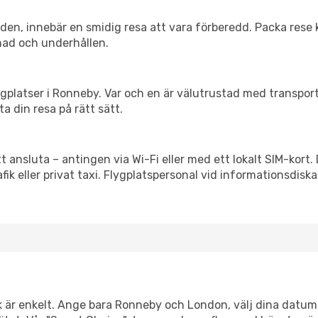
itiden, innebär en smidig resa att vara förberedd. Packa rese 
nad och underhållen.
flygplatser i Ronneby. Var och en är välutrustad med transpo
ta din resa på rätt sätt.
t ansluta – antingen via Wi-Fi eller med ett lokalt SIM-kort.
afik eller privat taxi. Flygplatspersonal vid informationsdiska
nk är enkelt. Ange bara Ronneby och London, välj dina datum s