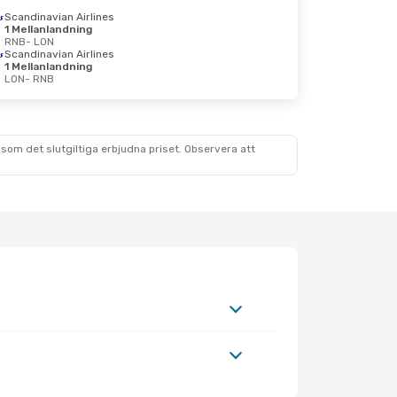
Scandinavian Airlines
1 Mellanlandning
RNB
- LON
Scandinavian Airlines
1 Mellanlandning
LON
- RNB
som det slutgiltiga erbjudna priset. Observera att