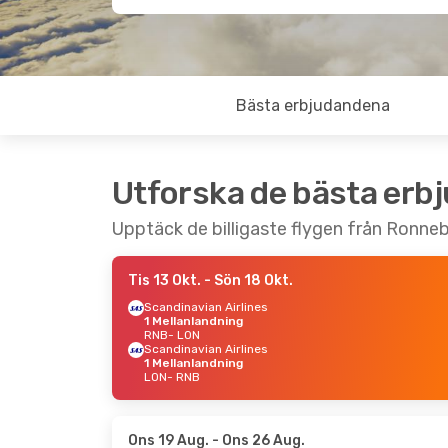
Bästa erbjudandena
Utforska de bästa erb
Upptäck de billigaste flygen från Ronneb
Tis 13 Okt.
- Sön 18 Okt.
Scandinavian Airlines
1 Mellanlandning
RNB
- LON
Scandinavian Airlines
1 Mellanlandning
LON
- RNB
Ons 19 Aug.
- Ons 26 Aug.