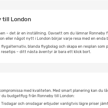
 till London
en – det är en inställning. Oavsett om du lämnar Ronneby f
tion eller något nytt i London börjar varje resa med en enda 
flygalternativ, blanda flygbolag och skapa en resplan som pa
resetips – ditt nästa äventyr är bara ett klick bort.
t kompromissa med kvaliteten. Med smart planering kan du l
r du budgetflyg från Ronneby till London:
Tisdagar och onsdagar erbjuder vanligtvis lägre priser jäm