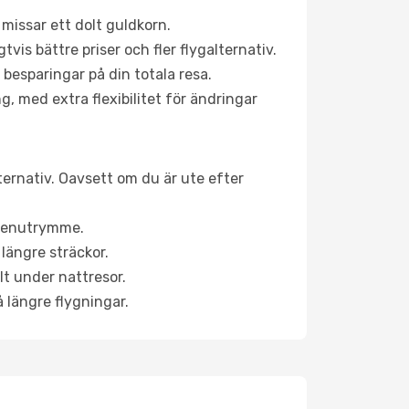
 missar ett dolt guldkorn.
is bättre priser och fler flygalternativ.
 besparingar på din totala resa.
g, med extra flexibilitet för ändringar
ternativ. Oavsett om du är ute efter
a benutrymme.
längre sträckor.
lt under nattresor.
å längre flygningar.