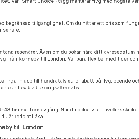
xibilitet. Vår "Smart Choice"-tagg markerar flyg med högsta vä
d begränsad tillgänglighet. Om du hittar ett pris som funger
r senare.
spontana resenärer. Även om du bokar nära ditt avresedatum 
yg från Ronneby till London. Var bara flexibel med tider och 
ringar – upp till hundratals euro rabatt på flyg, boende o
en och flexibla bokningsalternativ.
24–48 timmar före avgång. När du bokar via Travellink skick
 du är redo att åka.
eby till London