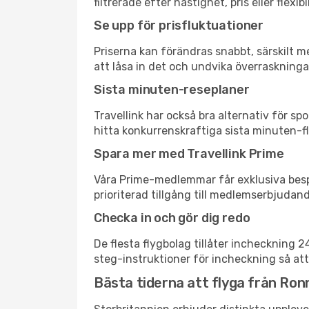
filtrerade efter hastighet, pris eller fle
Se upp för prisfluktuationer
Priserna kan förändras snabbt, särskilt me
att låsa in det och undvika överraskninga
Sista minuten-reseplaner
Travellink har också bra alternativ för 
hitta konkurrenskraftiga sista minuten-fl
Spara mer med Travellink Prime
Våra Prime-medlemmar får exklusiva bespa
prioriterad tillgång till medlemserbjudand
Checka in och gör dig redo
De flesta flygbolag tillåter incheckning 
steg-instruktioner för incheckning så att
Bästa tiderna att flyga från Ronn