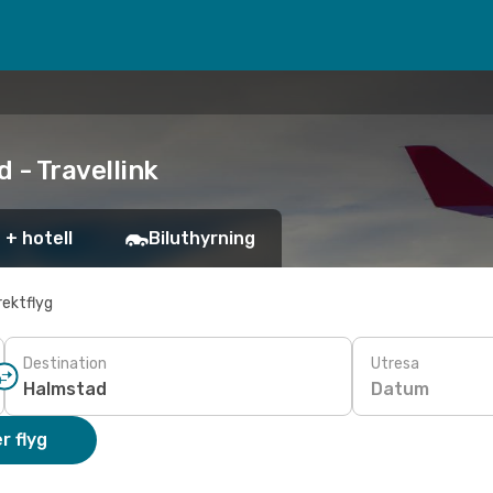
 - Travellink
 + hotell
Biluthyrning
rektflyg
Destination
Utresa
Datum
r flyg