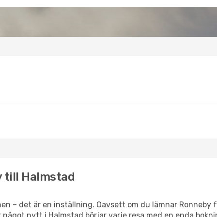
 till Halmstad
en – det är en inställning. Oavsett om du lämnar Ronneby f
ler något nytt i Halmstad börjar varje resa med en enda bokni