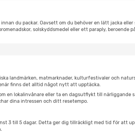
nnan du packar. Oavsett om du behöver en lätt jacka eller s
romenadskor, solskyddsmedel eller ett paraply, beroende p
iska landmärken, matmarknader, kulturfestivaler och naturs
när finns det alltid något nytt att upptäcka.
en lokalinvånare eller ta en dagsutflykt till närliggande st
har dina intressen och ditt resetempo.
nst 3 till 5 dagar. Detta ger dig tillräckligt med tid för at
.