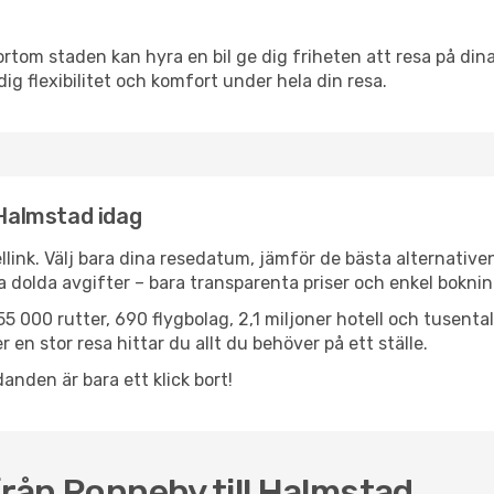
ortom staden kan hyra en bil ge dig friheten att resa på dina 
dig flexibilitet och komfort under hela din resa.
 Halmstad idag
llink. Välj bara dina resedatum, jämför de bästa alternative
ga dolda avgifter – bara transparenta priser och enkel boknin
5 000 rutter, 690 flygbolag, 2,1 miljoner hotell och tusenta
 en stor resa hittar du allt du behöver på ett ställe.
anden är bara ett klick bort!
från Ronneby till Halmstad