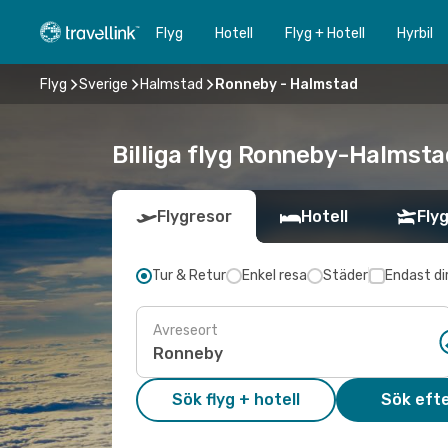
Flyg
Hotell
Flyg + Hotell
Hyrbil
Flyg
Sverige
Halmstad
Ronneby - Halmstad
Billiga flyg Ronneby-Halmstad
Flygresor
Hotell
Flyg
Tur & Retur
Enkel resa
Städer
Endast di
Avreseort
Sök flyg + hotell
Sök efte