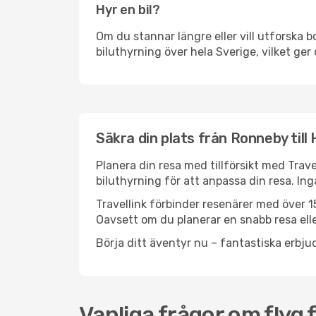
Hyr en bil?
Om du stannar längre eller vill utforska b
biluthyrning över hela Sverige, vilket ger 
Säkra din plats från Ronneby till
Planera din resa med tillförsikt med Trave
biluthyrning för att anpassa din resa. In
Travellink förbinder resenärer med över 15
Oavsett om du planerar en snabb resa eller
Börja ditt äventyr nu – fantastiska erbjud
Vanliga frågor om flyg 