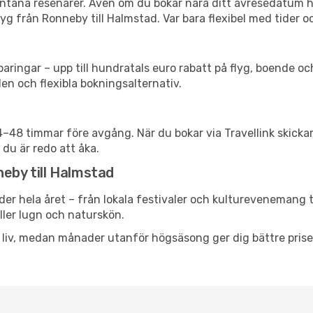
spontana resenärer. Även om du bokar nära ditt avresedatum 
yg från Ronneby till Halmstad. Var bara flexibel med tider oc
ringar – upp till hundratals euro rabatt på flyg, boende o
en och flexibla bokningsalternativ.
24–48 timmar före avgång. När du bokar via Travellink skick
 du är redo att åka.
neby till Halmstad
der hela året – från lokala festivaler och kulturevenemang t
eller lugn och naturskön.
h liv, medan månader utanför högsäsong ger dig bättre pris