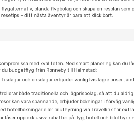
flygalternativ, blanda flygbolag och skapa en resplan som pa
resetips – ditt nästa äventyr är bara ett klick bort.
t kompromissa med kvaliteten. Med smart planering kan du l
r du budgetflyg från Ronneby till Halmstad:
Tisdagar och onsdagar erbjuder vanligtvis lägre priser jäm
trollerar både traditionella och lågprisbolag, så att du aldrig
or kan vara spännande, erbjuder bokningar i förväg vanligtv
d hotellbokningar eller biluthyrning via Travellink för extra
låser upp exklusiva rabatter på flyg, hotell och biluthyrnin