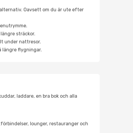
alternativ. Oavsett om du är ute efter
a benutrymme.
längre sträckor.
lt under nattresor.
å längre flygningar.
kuddar, laddare, en bra bok och alla
rtförbindelser, lounger, restauranger och