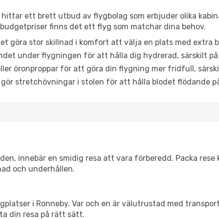
hittar ett brett utbud av flygbolag som erbjuder olika kabin
udgetpriser finns det ett flyg som matchar dina behov.
et göra stor skillnad i komfort att välja en plats med extr
det under flygningen för att hålla dig hydrerad, särskilt på 
ler öronproppar för att göra din flygning mer fridfull, särski
 gör stretchövningar i stolen för att hålla blodet flödande p
itiden, innebär en smidig resa att vara förberedd. Packa rese 
nad och underhållen.
flygplatser i Ronneby. Var och en är välutrustad med transpo
ta din resa på rätt sätt.