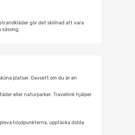
trandkläder gör det skillnad att vara
å säsong.
köna platser. Oavsett om du är en
äder eller naturparker. Travellink hjälper
t uppleva höjdpunkterna, upptäcka dolda