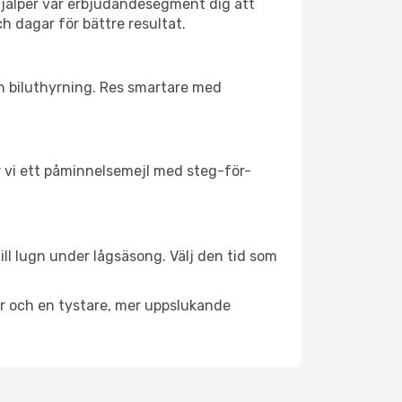
hjälper vår erbjudandesegment dig att
h dagar för bättre resultat.
ch biluthyrning. Res smartare med
ar vi ett påminnelsemejl med steg-för-
ill lugn under lågsäsong. Välj den tid som
er och en tystare, mer uppslukande