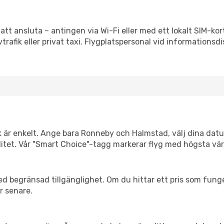
att ansluta – antingen via Wi-Fi eller med ett lokalt SIM-kort
vtrafik eller privat taxi. Flygplatspersonal vid informationsdi
nk är enkelt. Ange bara Ronneby och Halmstad, välj dina datum
xibilitet. Vår "Smart Choice"-tagg markerar flyg med högsta vä
d begränsad tillgänglighet. Om du hittar ett pris som funger
r senare.