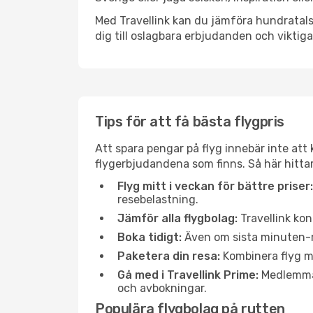
Med Travellink kan du jämföra hundratals 
dig till oslagbara erbjudanden och viktiga 
Tips för att få bästa flygpris
Att spara pengar på flyg innebär inte at
flygerbjudandena som finns. Så här hitta
Flyg mitt i veckan för bättre priser:
resebelastning.
Jämför alla flygbolag:
Travellink kon
Boka tidigt:
Även om sista minuten-res
Paketera din resa:
Kombinera flyg me
Gå med i Travellink Prime:
Medlemmar 
och avbokningar.
Populära flygbolag på rutten