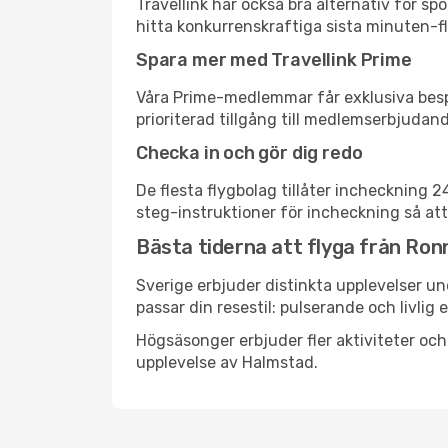
Travellink har också bra alternativ för 
hitta konkurrenskraftiga sista minuten-fl
Spara mer med Travellink Prime
Våra Prime-medlemmar får exklusiva bespa
prioriterad tillgång till medlemserbjudand
Checka in och gör dig redo
De flesta flygbolag tillåter incheckning 
steg-instruktioner för incheckning så att
Bästa tiderna att flyga från Ron
Sverige erbjuder distinkta upplevelser un
passar din resestil: pulserande och livlig 
Högsäsonger erbjuder fler aktiviteter oc
upplevelse av Halmstad.