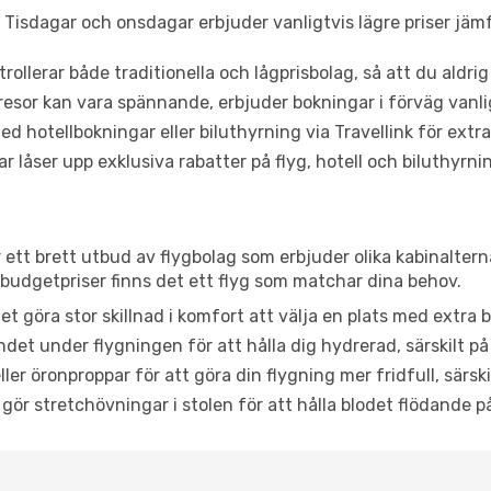
Tisdagar och onsdagar erbjuder vanligtvis lägre priser jäm
trollerar både traditionella och lågprisbolag, så att du aldrig
or kan vara spännande, erbjuder bokningar i förväg vanligtv
d hotellbokningar eller biluthyrning via Travellink för extra
låser upp exklusiva rabatter på flyg, hotell och biluthyrnin
r ett brett utbud av flygbolag som erbjuder olika kabinalter
udgetpriser finns det ett flyg som matchar dina behov.
et göra stor skillnad i komfort att välja en plats med extr
det under flygningen för att hålla dig hydrerad, särskilt på 
ler öronproppar för att göra din flygning mer fridfull, särski
 gör stretchövningar i stolen för att hålla blodet flödande p