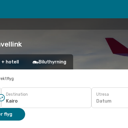
avellink
 + hotell
Biluthyrning
rektflyg
Destination
Utresa
Datum
r flyg