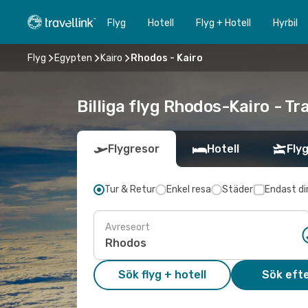
Flyg
Hotell
Flyg + Hotell
Hyrbil
Flyg
Egypten
Kairo
Rhodos - Kairo
Billiga flyg Rhodos-Kairo - Tr
Flygresor
Hotell
Flyg
Tur & Retur
Enkel resa
Städer
Endast di
Avreseort
Sök flyg + hotell
Sök efte