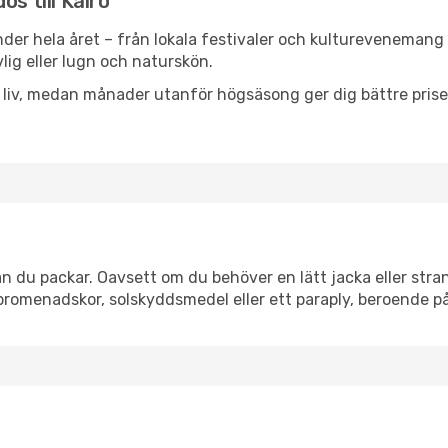
s till Kairo
der hela året – från lokala festivaler och kulturevenemang t
vlig eller lugn och naturskön.
h liv, medan månader utanför högsäsong ger dig bättre pris
n du packar. Oavsett om du behöver en lätt jacka eller stran
romenadskor, solskyddsmedel eller ett paraply, beroende p