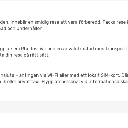
itiden, innebär en smidig resa att vara förberedd. Packa rese 
nad och underhållen.
flygplatser i Rhodos. Var och en är välutrustad med transpor
ta din resa på rätt sätt.
ansluta – antingen via Wi-Fi eller med ett lokalt SIM-kort. Dä
afik eller privat taxi. Flygplatspersonal vid informationsdiska