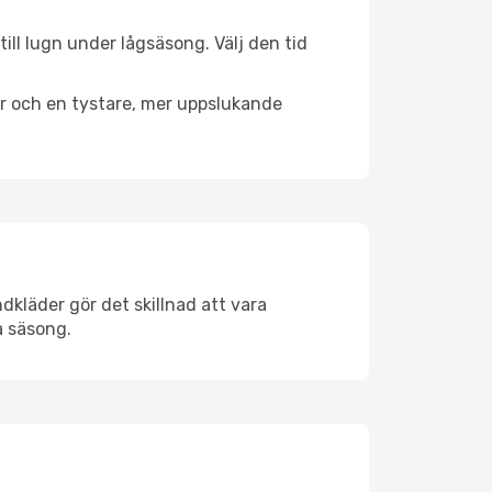
ill lugn under lågsäsong. Välj den tid
er och en tystare, mer uppslukande
dkläder gör det skillnad att vara
å säsong.