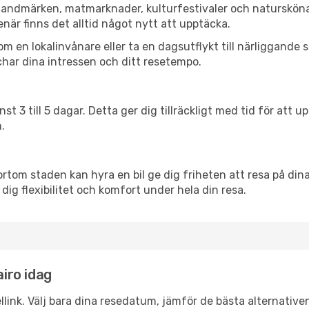
a landmärken, matmarknader, kulturfestivaler och natursköna
när finns det alltid något nytt att upptäcka.
en lokalinvånare eller ta en dagsutflykt till närliggande st
har dina intressen och ditt resetempo.
nst 3 till 5 dagar. Detta ger dig tillräckligt med tid för at
.
ortom staden kan hyra en bil ge dig friheten att resa på dina 
 dig flexibilitet och komfort under hela din resa.
airo idag
llink. Välj bara dina resedatum, jämför de bästa alternative