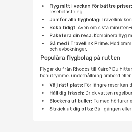
Flyg mitt i veckan för bättre priser:
resebelastning.
Jämför alla flygbolag:
Travellink kon
Boka tidigt:
Även om sista minuten-res
Paketera din resa:
Kombinera flyg me
Gå med i Travellink Prime:
Medlemmar 
och avbokningar.
Populära flygbolag på rutten
Flyger du från Rhodos till Kairo? Du hitta
benutrymme, underhållning ombord eller b
Välj rätt plats:
För längre resor kan d
Håll dig fräsch:
Drick vatten regelbun
Blockera ut buller:
Ta med hörlurar el
Sträck ut dig ofta:
Gå i gången eller