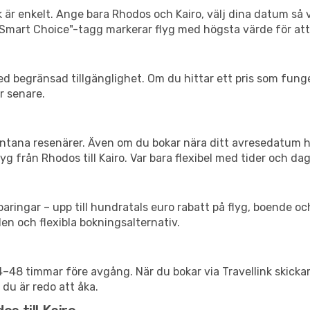
k är enkelt. Ange bara Rhodos och Kairo, välj dina datum så vi
Vår "Smart Choice"-tagg markerar flyg med högsta värde för at
d begränsad tillgänglighet. Om du hittar ett pris som funger
r senare.
spontana resenärer. Även om du bokar nära ditt avresedatum 
g från Rhodos till Kairo. Var bara flexibel med tider och dag
ringar – upp till hundratals euro rabatt på flyg, boende o
en och flexibla bokningsalternativ.
24–48 timmar före avgång. När du bokar via Travellink skick
 du är redo att åka.