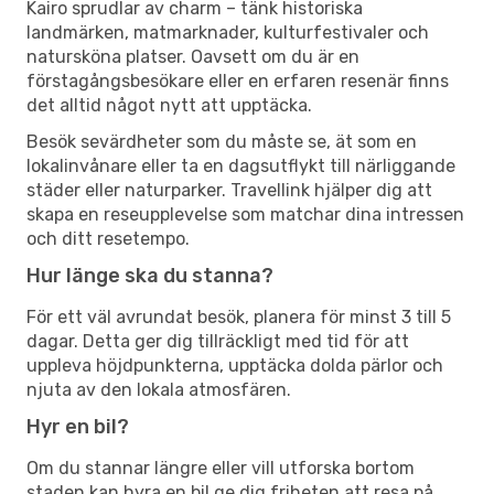
Kairo sprudlar av charm – tänk historiska
landmärken, matmarknader, kulturfestivaler och
natursköna platser. Oavsett om du är en
förstagångsbesökare eller en erfaren resenär finns
det alltid något nytt att upptäcka.
Besök sevärdheter som du måste se, ät som en
lokalinvånare eller ta en dagsutflykt till närliggande
städer eller naturparker. Travellink hjälper dig att
skapa en reseupplevelse som matchar dina intressen
och ditt resetempo.
Hur länge ska du stanna?
För ett väl avrundat besök, planera för minst 3 till 5
dagar. Detta ger dig tillräckligt med tid för att
uppleva höjdpunkterna, upptäcka dolda pärlor och
njuta av den lokala atmosfären.
Hyr en bil?
Om du stannar längre eller vill utforska bortom
staden kan hyra en bil ge dig friheten att resa på