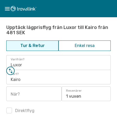
Upptäck lågprisflyg från Luxor till Kairo från
481 SEK
Tur & Retur
Enkel resa
Varifrån?
Luxor
Vart?
Kairo
Resenärer
När?
1 vuxen
Direktflyg