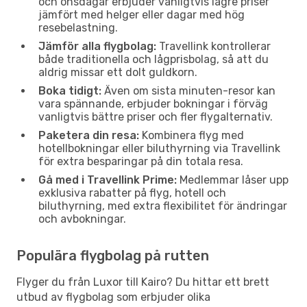
och onsdagar erbjuder vanligtvis lägre priser
jämfört med helger eller dagar med hög
resebelastning.
Jämför alla flygbolag:
Travellink kontrollerar
både traditionella och lågprisbolag, så att du
aldrig missar ett dolt guldkorn.
Boka tidigt:
Även om sista minuten-resor kan
vara spännande, erbjuder bokningar i förväg
vanligtvis bättre priser och fler flygalternativ.
Paketera din resa:
Kombinera flyg med
hotellbokningar eller biluthyrning via Travellink
för extra besparingar på din totala resa.
Gå med i Travellink Prime:
Medlemmar låser upp
exklusiva rabatter på flyg, hotell och
biluthyrning, med extra flexibilitet för ändringar
och avbokningar.
Populära flygbolag på rutten
Flyger du från Luxor till Kairo? Du hittar ett brett
utbud av flygbolag som erbjuder olika