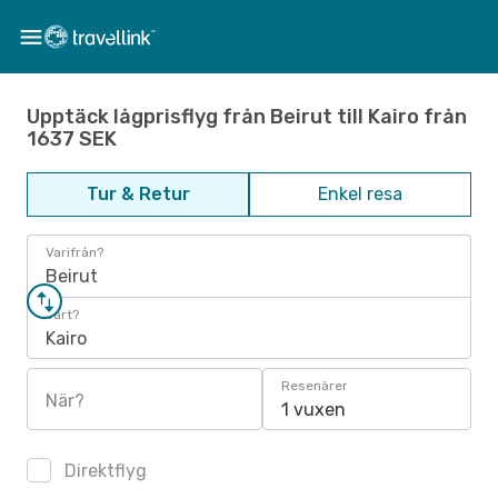
Upptäck lågprisflyg från Beirut till Kairo från
1637 SEK
Tur & Retur
Enkel resa
Varifrån?
Beirut
Vart?
Kairo
Resenärer
När?
1 vuxen
Direktflyg