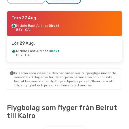
Mån 14 Sep.
Tors 27 Aug.
- Sön 20 Sep.
Egyptair
Middle East Airlines
Direkt
Direkt
BEY
BEY
- CAI
- CAI
Egyptair
Direkt
CAI
- BEY
Lör 29 Aug.
Fre 2 Okt.
Middle East Airlines
- Sön 4 Okt.
Direkt
BEY
- CAI
Middle East Airlines
Direkt
BEY
- CAI
Middle East Airlines
Direkt
CAI
- BEY
Priserna som visas på den här sidan var tillgängliga under de
senaste 20 dagarna för de angivna perioderna och bör inte
betraktas som det slutgiltiga erbjudna priset. Observera att
tillgänglighet och priser kan komma att ändras.
Flygbolag som flyger från Beirut
till Kairo