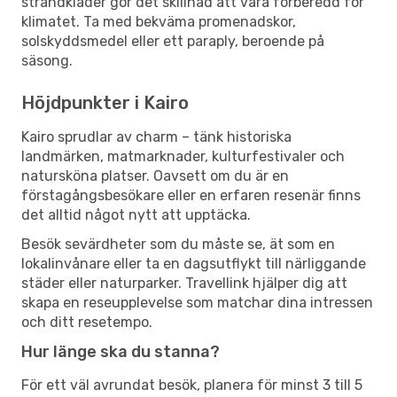
strandkläder gör det skillnad att vara förberedd för
klimatet. Ta med bekväma promenadskor,
solskyddsmedel eller ett paraply, beroende på
säsong.
Höjdpunkter i Kairo
Kairo sprudlar av charm – tänk historiska
landmärken, matmarknader, kulturfestivaler och
natursköna platser. Oavsett om du är en
förstagångsbesökare eller en erfaren resenär finns
det alltid något nytt att upptäcka.
Besök sevärdheter som du måste se, ät som en
lokalinvånare eller ta en dagsutflykt till närliggande
städer eller naturparker. Travellink hjälper dig att
skapa en reseupplevelse som matchar dina intressen
och ditt resetempo.
Hur länge ska du stanna?
För ett väl avrundat besök, planera för minst 3 till 5