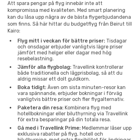
Att spara pengar på flyg innebär inte att
kompromissa med kvaliteten. Med smart planering
kan du låsa upp några av de bästa flygerbjudandena
som finns. Så här hittar du budgetflyg från Beirut till
Kairo:
Flyg mitt i veckan för bättre priser:
Tisdagar
och onsdagar erbjuder vanligtvis lägre priser
jämfört med helger eller dagar med hög
resebelastning.
Jämför alla flygbolag:
Travellink kontrollerar
både traditionella och lågprisbolag, så att du
aldrig missar ett dolt guldkorn.
Boka tidigt:
Även om sista minuten-resor kan
vara spännande, erbjuder bokningar i förväg
vanligtvis bättre priser och fler flygalternativ.
Paketera din resa:
Kombinera flyg med
hotellbokningar eller biluthyrning via Travellink
för extra besparingar på din totala resa.
Gå med i Travellink Prime:
Medlemmar låser upp
exklusiva rabatter på flyg, hotell och
biluthyrning, med extra flexibilitet för ändringar