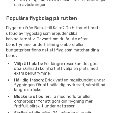
och avbokningar.
Populära flygbolag på rutten
Flyger du från Beirut till Kairo? Du hittar ett brett
utbud av flygbolag som erbjuder olika
kabinalternativ. Oavsett om du är ute efter
benutrymme, underhållning ombord eller
budgetpriser finns det ett flyg som matchar dina
behov.
Välj rätt plats:
För längre resor kan det göra
stor skillnad i komfort att välja en plats med
extra benutrymme.
Håll dig fräsch:
Drick vatten regelbundet under
flygningen för att hålla dig hydrerad, särskilt på
längre sträckor.
Blockera ut buller:
Ta med hörlurar eller
öronproppar för att göra din flygning mer
fridfull, särskilt under nattresor.
Sträck ut dig ofta:
Gå i gången eller gör