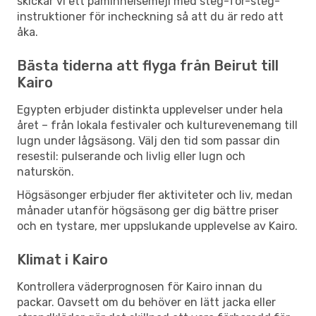
skickar vi ett påminnelsemejl med steg-för-steg-
instruktioner för incheckning så att du är redo att
åka.
Bästa tiderna att flyga från Beirut till
Kairo
Egypten erbjuder distinkta upplevelser under hela
året – från lokala festivaler och kulturevenemang till
lugn under lågsäsong. Välj den tid som passar din
resestil: pulserande och livlig eller lugn och
naturskön.
Högsäsonger erbjuder fler aktiviteter och liv, medan
månader utanför högsäsong ger dig bättre priser
och en tystare, mer uppslukande upplevelse av Kairo.
Klimat i Kairo
Kontrollera väderprognosen för Kairo innan du
packar. Oavsett om du behöver en lätt jacka eller