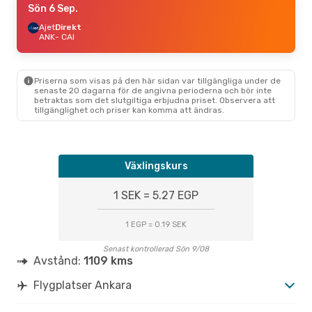
Sön 6 Sep.
Ajet
Direkt
ANK
- CAI
Priserna som visas på den här sidan var tillgängliga under de
senaste 20 dagarna för de angivna perioderna och bör inte
betraktas som det slutgiltiga erbjudna priset. Observera att
tillgänglighet och priser kan komma att ändras.
Växlingskurs
1 SEK = 5.27 EGP
1 EGP = 0.19 SEK
Senast kontrollerad Sön 9/08
Avstånd:
1109 kms
Flygplatser Ankara