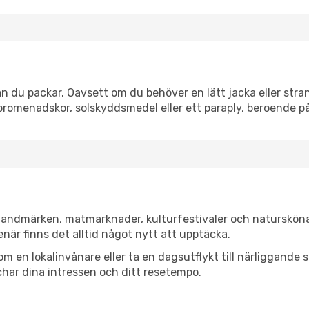
n du packar. Oavsett om du behöver en lätt jacka eller stran
romenadskor, solskyddsmedel eller ett paraply, beroende p
a landmärken, matmarknader, kulturfestivaler och natursköna
när finns det alltid något nytt att upptäcka.
en lokalinvånare eller ta en dagsutflykt till närliggande st
har dina intressen och ditt resetempo.