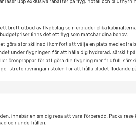
låser upp exklusiva rabatter på flyg, hotell och biluthyrnin
 ett brett utbud av flygbolag som erbjuder olika kabinaltern
udgetpriser finns det ett flyg som matchar dina behov.
et göra stor skillnad i komfort att välja en plats med extr
det under flygningen för att hålla dig hydrerad, särskilt på 
ler öronproppar för att göra din flygning mer fridfull, särski
 gör stretchövningar i stolen för att hålla blodet flödande p
itiden, innebär en smidig resa att vara förberedd. Packa rese 
nad och underhållen.