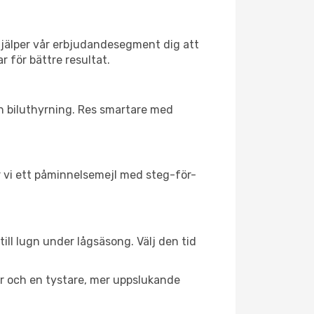
hjälper vår erbjudandesegment dig att
r för bättre resultat.
ch biluthyrning. Res smartare med
ar vi ett påminnelsemejl med steg-för-
ill lugn under lågsäsong. Välj den tid
er och en tystare, mer uppslukande