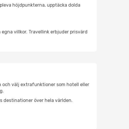
t uppleva höjdpunkterna, upptäcka dolda
egna villkor. Travellink erbjuder prisvärd
n och välj extrafunktioner som hotell eller
g.
ls destinationer över hela världen.