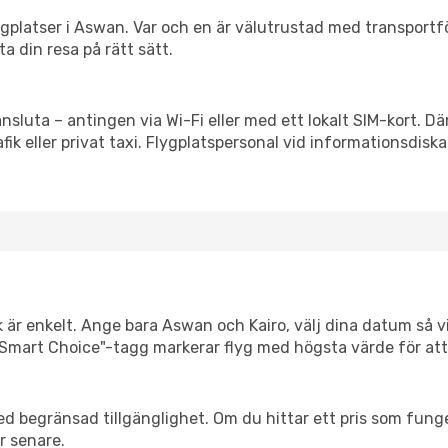
flygplatser i Aswan. Var och en är välutrustad med transport
ta din resa på rätt sätt.
ansluta – antingen via Wi-Fi eller med ett lokalt SIM-kort. Dä
afik eller privat taxi. Flygplatspersonal vid informationsdiska
k är enkelt. Ange bara Aswan och Kairo, välj dina datum så vis
Vår "Smart Choice"-tagg markerar flyg med högsta värde för at
d begränsad tillgänglighet. Om du hittar ett pris som funger
r senare.