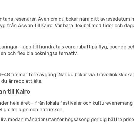
spontana resenärer. Även om du bokar nära ditt avresedatum 
g från Aswan till Kairo. Var bara flexibel med tider och daga
ringar – upp till hundratals euro rabatt på flyg, boende o
en och flexibla bokningsalternativ.
24–48 timmar före avgång. När du bokar via Travellink skick
 du är redo att åka.
n till Kairo
der hela året – från lokala festivaler och kulturevenemang t
vlig eller lugn och naturskön.
h liv, medan månader utanför högsäsong ger dig bättre pris