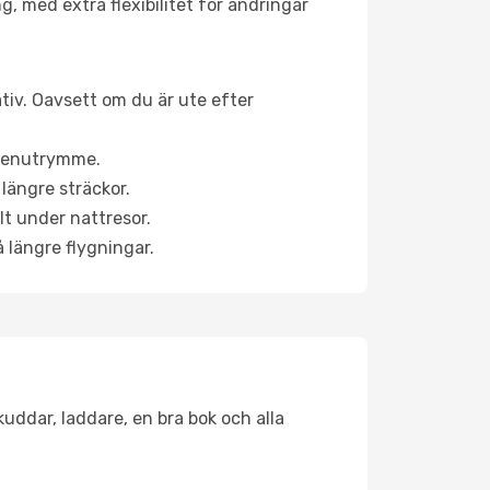
g, med extra flexibilitet för ändringar
ativ. Oavsett om du är ute efter
a benutrymme.
längre sträckor.
lt under nattresor.
å längre flygningar.
kuddar, laddare, en bra bok och alla