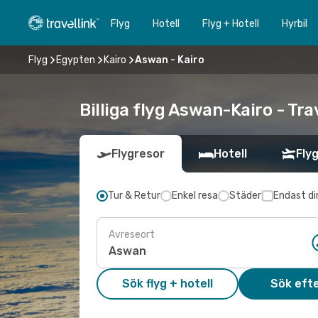
Flyg
Hotell
Flyg + Hotell
Hyrbil
Flyg
Egypten
Kairo
Aswan - Kairo
Billiga flyg Aswan-Kairo - Tra
Flygresor
Hotell
Flyg
Tur & Retur
Enkel resa
Städer
Endast di
Avreseort
Sök flyg + hotell
Sök efte