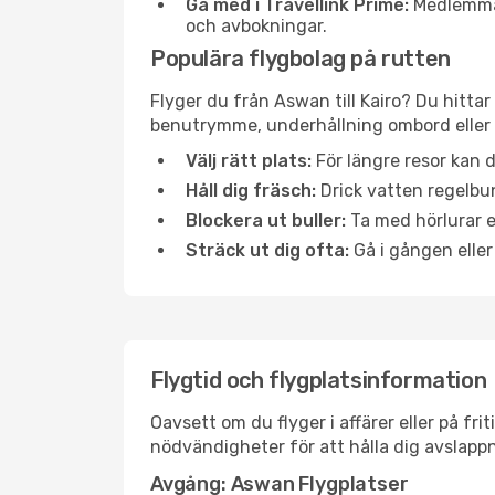
Gå med i Travellink Prime:
Medlemmar 
och avbokningar.
Populära flygbolag på rutten
Flyger du från Aswan till Kairo? Du hittar
benutrymme, underhållning ombord eller b
Välj rätt plats:
För längre resor kan d
Håll dig fräsch:
Drick vatten regelbun
Blockera ut buller:
Ta med hörlurar el
Sträck ut dig ofta:
Gå i gången eller
Flygtid och flygplatsinformation
Oavsett om du flyger i affärer eller på fr
nödvändigheter för att hålla dig avslapp
Avgång: Aswan Flygplatser