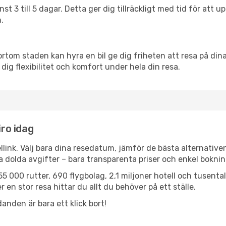
nst 3 till 5 dagar. Detta ger dig tillräckligt med tid för at
.
ortom staden kan hyra en bil ge dig friheten att resa på dina 
 dig flexibilitet och komfort under hela din resa.
iro idag
llink. Välj bara dina resedatum, jämför de bästa alternative
ga dolda avgifter – bara transparenta priser och enkel boknin
5 000 rutter, 690 flygbolag, 2,1 miljoner hotell och tusenta
 en stor resa hittar du allt du behöver på ett ställe.
anden är bara ett klick bort!