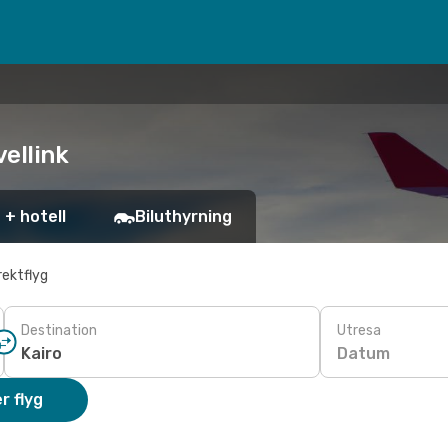
vellink
 + hotell
Biluthyrning
rektflyg
Destination
Utresa
Datum
r flyg