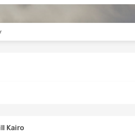
r
ll Kairo