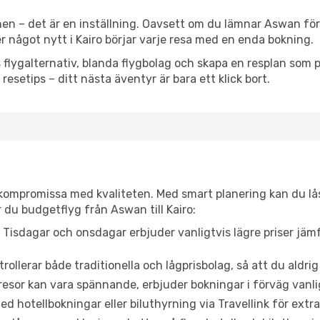
en – det är en inställning. Oavsett om du lämnar Aswan för
ler något nytt i Kairo börjar varje resa med en enda bokning.
flygalternativ, blanda flygbolag och skapa en resplan som pa
resetips – ditt nästa äventyr är bara ett klick bort.
t kompromissa med kvaliteten. Med smart planering kan du l
 du budgetflyg från Aswan till Kairo:
Tisdagar och onsdagar erbjuder vanligtvis lägre priser jäm
trollerar både traditionella och lågprisbolag, så att du aldrig
or kan vara spännande, erbjuder bokningar i förväg vanligtv
d hotellbokningar eller biluthyrning via Travellink för extra