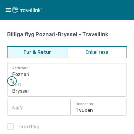
Billiga flyg Poznań-Bryssel - Travellink
Tur & Retur
Enkel resa
Varifrån?
Poznań
Vart?
Bryssel
Resenärer
När?
1 vuxen
Direktflyg