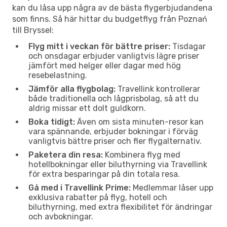
kan du låsa upp några av de bästa flygerbjudandena
som finns. Så här hittar du budgetflyg från Poznań
till Bryssel:
Flyg mitt i veckan för bättre priser:
Tisdagar
och onsdagar erbjuder vanligtvis lägre priser
jämfört med helger eller dagar med hög
resebelastning.
Jämför alla flygbolag:
Travellink kontrollerar
både traditionella och lågprisbolag, så att du
aldrig missar ett dolt guldkorn.
Boka tidigt:
Även om sista minuten-resor kan
vara spännande, erbjuder bokningar i förväg
vanligtvis bättre priser och fler flygalternativ.
Paketera din resa:
Kombinera flyg med
hotellbokningar eller biluthyrning via Travellink
för extra besparingar på din totala resa.
Gå med i Travellink Prime:
Medlemmar låser upp
exklusiva rabatter på flyg, hotell och
biluthyrning, med extra flexibilitet för ändringar
och avbokningar.