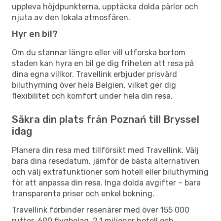
uppleva höjdpunkterna, upptäcka dolda pärlor och
njuta av den lokala atmosfären.
Hyr en bil?
Om du stannar längre eller vill utforska bortom
staden kan hyra en bil ge dig friheten att resa på
dina egna villkor. Travellink erbjuder prisvärd
biluthyrning över hela Belgien, vilket ger dig
flexibilitet och komfort under hela din resa.
Säkra din plats från Poznań till Bryssel
idag
Planera din resa med tillförsikt med Travellink. Välj
bara dina resedatum, jämför de bästa alternativen
och välj extrafunktioner som hotell eller biluthyrning
för att anpassa din resa. Inga dolda avgifter – bara
transparenta priser och enkel bokning.
Travellink förbinder resenärer med över 155 000
rutter, 690 flygbolag, 2,1 miljoner hotell och