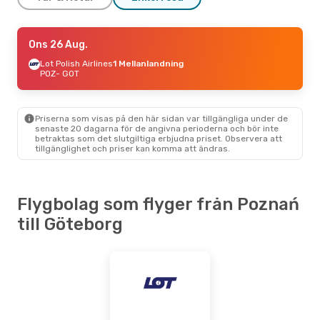
Ons 26 Aug.
Ons 26 Aug.
- Ons 2 Sep.
Lufthansa
Lot Polish Airlines
1 Mellanlandning
1 Mellanlandning
POZ
- GOT
POZ
- GOT
Lufthansa
1 Mellanlandning
GOT
- POZ
Priserna som visas på den här sidan var tillgängliga under de
senaste 20 dagarna för de angivna perioderna och bör inte
betraktas som det slutgiltiga erbjudna priset. Observera att
tillgänglighet och priser kan komma att ändras.
Flygbolag som flyger från Poznań
till Göteborg