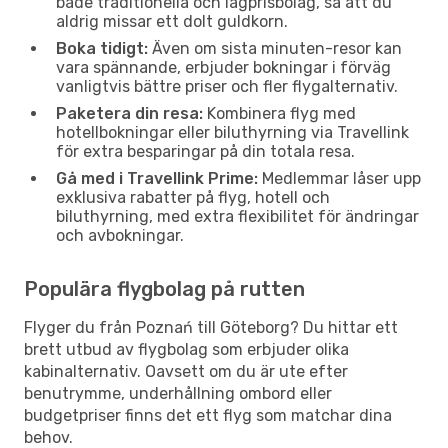
både traditionella och lågprisbolag, så att du
aldrig missar ett dolt guldkorn.
Boka tidigt:
Även om sista minuten-resor kan
vara spännande, erbjuder bokningar i förväg
vanligtvis bättre priser och fler flygalternativ.
Paketera din resa:
Kombinera flyg med
hotellbokningar eller biluthyrning via Travellink
för extra besparingar på din totala resa.
Gå med i Travellink Prime:
Medlemmar låser upp
exklusiva rabatter på flyg, hotell och
biluthyrning, med extra flexibilitet för ändringar
och avbokningar.
Populära flygbolag på rutten
Flyger du från Poznań till Göteborg? Du hittar ett
brett utbud av flygbolag som erbjuder olika
kabinalternativ. Oavsett om du är ute efter
benutrymme, underhållning ombord eller
budgetpriser finns det ett flyg som matchar dina
behov.