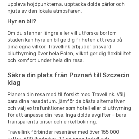
uppleva höjdpunkterna, upptäcka dolda pärlor och
njuta av den lokala atmosfären.
Hyr en bil?
Om du stannar längre eller vill utforska bortom
staden kan hyra en bil ge dig friheten att resa på
dina egna villkor. Travellink erbjuder prisvärd
biluthyrning över hela Polen, vilket ger dig flexibilitet
och komfort under hela din resa.
Säkra din plats från Poznań till Szczecin
idag
Planera din resa med tillförsikt med Travellink. Välj
bara dina resedatum, jämför de bästa alternativen
och välj extrafunktioner som hotell eller biluthyrning
för att anpassa din resa. Inga dolda avgifter – bara
transparenta priser och enkel bokning.
Travellink förbinder resenärer med över 155 000
rutter, 690 flygbolag, 2,1 miljoner hotell och