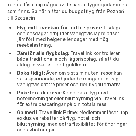
kan du låsa upp några av de bästa flygerbjudandena
som finns. Så här hittar du budgetflyg från Poznań
till Szczecin:
Flyg mitt i veckan för bättre priser:
Tisdagar
och onsdagar erbjuder vanligtvis lägre priser
jämfört med helger eller dagar med hög
resebelastning.
Jämför alla flygbolag:
Travellink kontrollerar
både traditionella och lågprisbolag, så att du
aldrig missar ett dolt guldkorn.
Boka tidigt:
Även om sista minuten-resor kan
vara spännande, erbjuder bokningar i förväg
vanligtvis bättre priser och fler flygalternativ.
Paketera din resa:
Kombinera flyg med
hotellbokningar eller biluthyrning via Travellink
för extra besparingar på din totala resa.
Gå med i Travellink Prime:
Medlemmar låser upp
exklusiva rabatter på flyg, hotell och
biluthyrning, med extra flexibilitet för ändringar
och avbokningar.