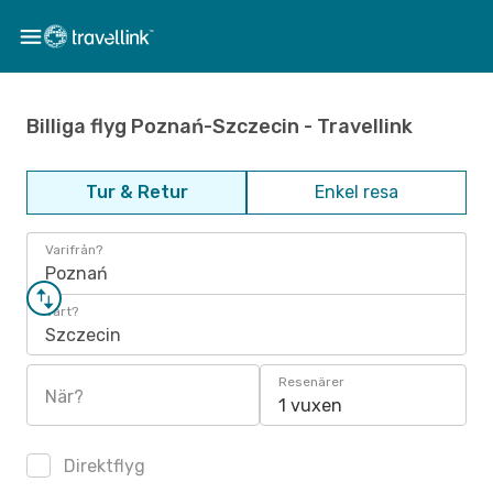
Billiga flyg Poznań-Szczecin - Travellink
Tur & Retur
Enkel resa
Varifrån?
Poznań
Vart?
Szczecin
Resenärer
När?
1 vuxen
Direktflyg