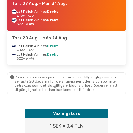
Tors 27 Aug.
- Mån 31 Aug.
Lot Polish Airlines
Direkt
WAW
- SZZ
Lot Polish Airlines
Direkt
SZZ
- WAW
Tors 20 Aug.
- Mån 24 Aug.
Lot Polish Airlines
Direkt
WAW
- SZZ
Lot Polish Airlines
Direkt
SZZ
- WAW
Priserna som visas på den här sidan var tillgängliga under de
senaste 20 dagarna för de angivna perioderna och bör inte
betraktas som det slutgiltiga erbjudna priset. Observera att
tillgänglighet och priser kan komma att ändras.
Växlingskurs
1 SEK = 0.4 PLN