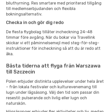
biluthyrning. Res smartare med prioriterad tillgång
till medlemserbjudanden och flexibla
bokningsalternativ.
Checka in och gör dig redo
De flesta flygbolag tillåter incheckning 24–48
timmar före avgång. När du bokar via Travellink
skickar vi ett påminnelsemejl med steg-för-steg-
instruktioner för incheckning så att du är redo att
åka.
Bästa tiderna att flyga från Warszawa
till Szczecin
Polen erbjuder distinkta upplevelser under hela året
– från lokala festivaler och kulturevenemang till
lugn under lågsäsong. Välj den tid som passar din
resestil: pulserande och livlig eller lugn och
naturskön.
Högsäsonger erbjuder fler aktiviteter och liv, medan