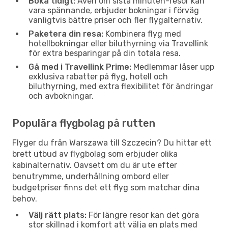
Boka tidigt:
Även om sista minuten-resor kan
vara spännande, erbjuder bokningar i förväg
vanligtvis bättre priser och fler flygalternativ.
Paketera din resa:
Kombinera flyg med
hotellbokningar eller biluthyrning via Travellink
för extra besparingar på din totala resa.
Gå med i Travellink Prime:
Medlemmar låser upp
exklusiva rabatter på flyg, hotell och
biluthyrning, med extra flexibilitet för ändringar
och avbokningar.
Populära flygbolag på rutten
Flyger du från Warszawa till Szczecin? Du hittar ett
brett utbud av flygbolag som erbjuder olika
kabinalternativ. Oavsett om du är ute efter
benutrymme, underhållning ombord eller
budgetpriser finns det ett flyg som matchar dina
behov.
Välj rätt plats:
För längre resor kan det göra
stor skillnad i komfort att välja en plats med