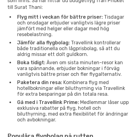
som finns. Så här hittar du budgetflyg från Phuket
till Surat Thani:
Flyg mitt i veckan för bättre priser:
Tisdagar
och onsdagar erbjuder vanligtvis lägre priser
jämfört med helger eller dagar med hög
resebelastning.
Jämför alla flygbolag:
Travellink kontrollerar
både traditionella och lågprisbolag, så att du
aldrig missar ett dolt guldkorn.
Boka tidigt:
Även om sista minuten-resor kan
vara spännande, erbjuder bokningar i förväg
vanligtvis bättre priser och fler flygalternativ.
Paketera din resa:
Kombinera flyg med
hotellbokningar eller biluthyrning via Travellink
för extra besparingar på din totala resa.
Gå med i Travellink Prime:
Medlemmar låser upp
exklusiva rabatter på flyg, hotell och
biluthyrning, med extra flexibilitet för ändringar
och avbokningar.
Populära flygbolag på rutten