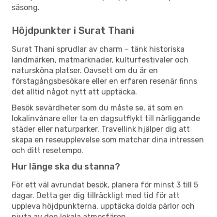
säsong.
Höjdpunkter i Surat Thani
Surat Thani sprudlar av charm – tänk historiska
landmärken, matmarknader, kulturfestivaler och
natursköna platser. Oavsett om du är en
förstagångsbesökare eller en erfaren resenär finns
det alltid något nytt att upptäcka.
Besök sevärdheter som du måste se, ät som en
lokalinvånare eller ta en dagsutflykt till närliggande
städer eller naturparker. Travellink hjälper dig att
skapa en reseupplevelse som matchar dina intressen
och ditt resetempo.
Hur länge ska du stanna?
För ett väl avrundat besök, planera för minst 3 till 5
dagar. Detta ger dig tillräckligt med tid för att
uppleva höjdpunkterna, upptäcka dolda pärlor och
njuta av den lokala atmosfären.