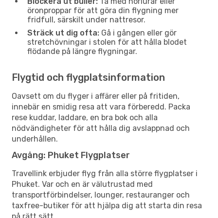
Blockera ut buller:
Ta med hörlurar eller
öronproppar för att göra din flygning mer
fridfull, särskilt under nattresor.
Sträck ut dig ofta:
Gå i gången eller gör
stretchövningar i stolen för att hålla blodet
flödande på längre flygningar.
Flygtid och flygplatsinformation
Oavsett om du flyger i affärer eller på fritiden,
innebär en smidig resa att vara förberedd. Packa
rese kuddar, laddare, en bra bok och alla
nödvändigheter för att hålla dig avslappnad och
underhållen.
Avgång: Phuket Flygplatser
Travellink erbjuder flyg från alla större flygplatser i
Phuket. Var och en är välutrustad med
transportförbindelser, lounger, restauranger och
taxfree-butiker för att hjälpa dig att starta din resa
på rätt sätt.