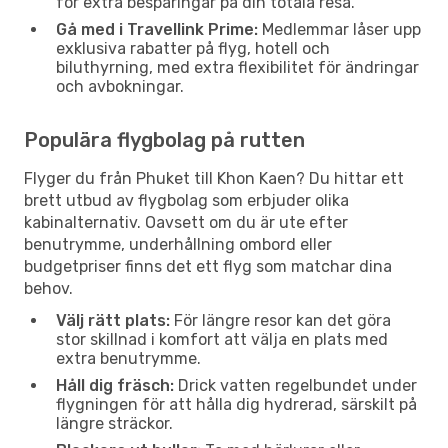
för extra besparingar på din totala resa.
Gå med i Travellink Prime:
Medlemmar låser upp
exklusiva rabatter på flyg, hotell och
biluthyrning, med extra flexibilitet för ändringar
och avbokningar.
Populära flygbolag på rutten
Flyger du från Phuket till Khon Kaen? Du hittar ett
brett utbud av flygbolag som erbjuder olika
kabinalternativ. Oavsett om du är ute efter
benutrymme, underhållning ombord eller
budgetpriser finns det ett flyg som matchar dina
behov.
Välj rätt plats:
För längre resor kan det göra
stor skillnad i komfort att välja en plats med
extra benutrymme.
Håll dig fräsch:
Drick vatten regelbundet under
flygningen för att hålla dig hydrerad, särskilt på
längre sträckor.