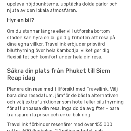
uppleva höjdpunkterna, upptäcka dolda pärlor och
njuta av den lokala atmosfären.
Hyr en bil?
Om du stannar längre eller vill utforska bortom
staden kan hyra en bil ge dig friheten att resa på
dina egna villkor. Travellink erbjuder prisvärd
biluthyrning över hela Kambodja, vilket ger dig
flexibilitet och komfort under hela din resa.
Säkra din plats från Phuket till Siem
Reap idag
Planera din resa med tillförsikt med Travellink. Välj
bara dina resedatum, jämför de bästa alternativen
och välj extrafunktioner som hotell eller biluthyrning
för att anpassa din resa. Inga dolda avgifter – bara
transparenta priser och enkel bokning.
Travellink förbinder resenärer med över 155 000
rutter, 690 flygbolag, 2,1 miljoner hotell och