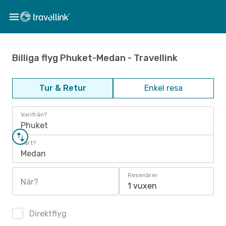
Billiga flyg Phuket-Medan - Travellink
Tur & Retur
Enkel resa
Varifrån?
Phuket
Vart?
Medan
Resenärer
När?
1 vuxen
Direktflyg