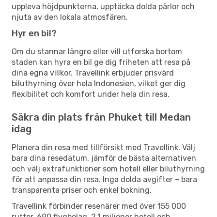
uppleva höjdpunkterna, upptäcka dolda pärlor och
njuta av den lokala atmosfären.
Hyr en bil?
Om du stannar längre eller vill utforska bortom
staden kan hyra en bil ge dig friheten att resa på
dina egna villkor. Travellink erbjuder prisvärd
biluthyrning över hela Indonesien, vilket ger dig
flexibilitet och komfort under hela din resa.
Säkra din plats från Phuket till Medan
idag
Planera din resa med tillförsikt med Travellink. Välj
bara dina resedatum, jämför de bästa alternativen
och välj extrafunktioner som hotell eller biluthyrning
för att anpassa din resa. Inga dolda avgifter – bara
transparenta priser och enkel bokning.
Travellink förbinder resenärer med över 155 000
rutter, 690 flygbolag, 2,1 miljoner hotell och