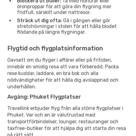
Blockera ut buller:
Ta med hörlurar eller
öronproppar för att göra din flygning mer
fridfull, särskilt under nattresor.
Sträck ut dig ofta:
Gå i gången eller gör
stretchövningar i stolen för att hålla blodet
flödande på längre flygningar.
Flygtid och flygplatsinformation
Oavsett om du flyger i affärer eller på fritiden,
innebär en smidig resa att vara förberedd. Packa
rese kuddar, laddare, en bra bok och alla
nödvändigheter för att hålla dig avslappnad och
underhållen.
Avgång: Phuket Flygplatser
Travellink erbjuder flyg från alla större flygplatser i
Phuket. Var och en är välutrustad med
transportförbindelser, lounger, restauranger och
taxfree-butiker för att hjälpa dig att starta din resa
på rätt sätt.