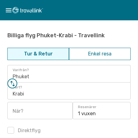
Billiga flyg Phuket-Krabi - Travellink
Tur & Retur
Enkel resa
Varifrån?
Phuket
Vart?
Krabi
Resenärer
När?
1 vuxen
Direktflyg