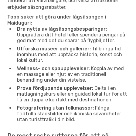
tenderar att vara billigare, och vissa attraktioner
erbjuder säsongsrabatter.
Topp saker att göra under lågsäsongen i
Maiduguri:
Dra nytta av lågsäsongsbesparingar:
Uppgradera ditt hotell eller spendera pengar på
god mat med det du sparar på flygbiljetter.
Utforska museer och gallerier:
Tillbringa tid
inomhus med att upptäcka historia, konst och
lokal kultur.
Wellness- och spaupplevelser:
Koppla av med
en massage eller njut av en traditionell
behandling under din vistelse.
Prova fördjupande upplevelser:
Delta i en
matlagningskurs eller en guidad lokal tur för att
få en djupare kontakt med destinationen.
Fotografering utan folkmassor:
Fånga
fridfulla stadsbilder och ikoniska sevärdheter
utan turisttrafik i din bild.
De mest reste rutterna för att nå