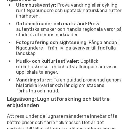
Utomhusäventyr:
Prova vandring eller cykling
runt Ngaoundere och upptäck natursköna rutter
i närheten.
Gatumarknader och matstånd:
Prova
autentiska smaker och handla regionala varor på
stadens utomhusmarknader.
Fotografering och sightseeing:
Fånga andan i
Ngaoundere – från livliga avenyer till fridfulla
landskap.
Musik- och kulturfestivaler:
Upptäck
utomhuskonserter och utställningar som visar
upp lokala talanger.
Vandringsturer:
Ta en guidad promenad genom
historiska kvarter och lär dig om stadens
förflutna och nutid.
Lågsäsong: Lugn utforskning och bättre
erbjudanden
Att resa under de lugnare månaderna innebär ofta
bättre priser och färre folkmassor. Det är det
perfekta tillfället att njuta av Ngaoundere som en