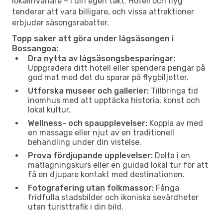
lokalinvånare – i din egen takt. Hotell och flyg
tenderar att vara billigare, och vissa attraktioner
erbjuder säsongsrabatter.
Topp saker att göra under lågsäsongen i
Bossangoa:
Dra nytta av lågsäsongsbesparingar:
Uppgradera ditt hotell eller spendera pengar på
god mat med det du sparar på flygbiljetter.
Utforska museer och gallerier:
Tillbringa tid
inomhus med att upptäcka historia, konst och
lokal kultur.
Wellness- och spaupplevelser:
Koppla av med
en massage eller njut av en traditionell
behandling under din vistelse.
Prova fördjupande upplevelser:
Delta i en
matlagningskurs eller en guidad lokal tur för att
få en djupare kontakt med destinationen.
Fotografering utan folkmassor:
Fånga
fridfulla stadsbilder och ikoniska sevärdheter
utan turisttrafik i din bild.