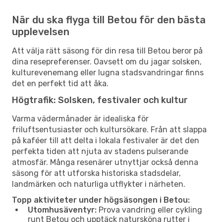
När du ska flyga till Betou för den bästa
upplevelsen
Att välja rätt säsong för din resa till Betou beror på
dina resepreferenser. Oavsett om du jagar solsken,
kulturevenemang eller lugna stadsvandringar finns
det en perfekt tid att åka.
Högtrafik: Solsken, festivaler och kultur
Varma vädermånader är idealiska för
friluftsentusiaster och kultursökare. Från att slappa
på kaféer till att delta i lokala festivaler är det den
perfekta tiden att njuta av stadens pulserande
atmosfär. Många resenärer utnyttjar också denna
säsong för att utforska historiska stadsdelar,
landmärken och naturliga utflykter i närheten.
Topp aktiviteter under högsäsongen i Betou:
Utomhusäventyr:
Prova vandring eller cykling
runt Betou och upptäck natursköna rutter i