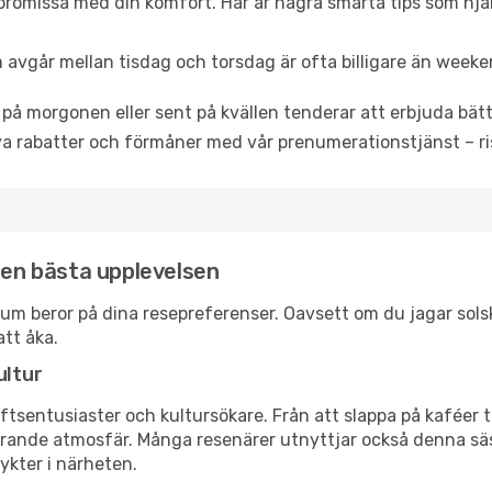
promissa med din komfort. Här är några smarta tips som hjälper
 avgår mellan tisdag och torsdag är ofta billigare än weeke
 på morgonen eller sent på kvällen tenderar att erbjuda bätt
a rabatter och förmåner med vår prenumerationstjänst – risk
 den bästa upplevelsen
ozoum beror på dina resepreferenser. Oavsett om du jagar so
att åka.
ultur
tsentusiaster och kultursökare. Från att slappa på kaféer till
erande atmosfär. Många resenärer utnyttjar också denna säs
ykter i närheten.