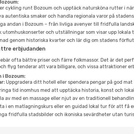
 Bozoum:
er cykling runt Bozoum och upptäck natursköna rutter i nä
a autentiska smaker och handla regionala varor på stade
a andan i Bozoum – från livliga avenyer till fridfulla lands
 utomhuskonserter och utställningar som visar upp lokala t
ad genom historiska kvarter och lär dig om stadens förflut
ättre erbjudanden
är ofta bättre priser och färre folkmassor. Det är det perf
och flyg tenderar att vara billigare, och vissa attraktioner 
n i Bozoum:
r:
Uppgradera ditt hotell eller spendera pengar på god mat m
ringa tid inomhus med att upptäcka historia, konst och lokal
a av med en massage eller njut av en traditionell behandlin
ta i en matlagningskurs eller en guidad lokal tur för att få
ga fridfulla stadsbilder och ikoniska sevärdheter utan turistt