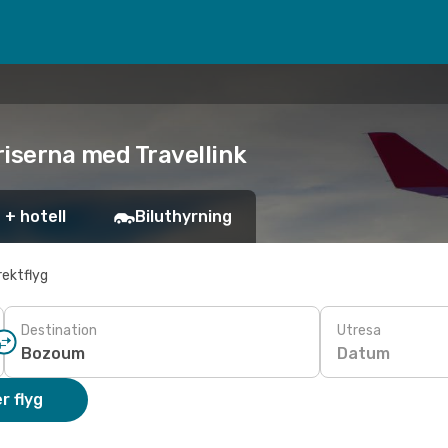
riserna med Travellink
 + hotell
Biluthyrning
rektflyg
Destination
Utresa
Datum
r flyg