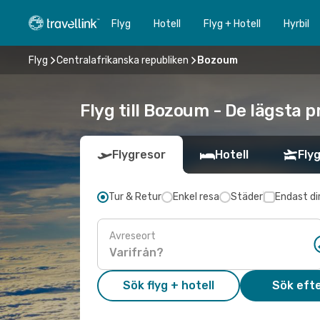
Flyg
Hotell
Flyg + Hotell
Hyrbil
Flyg
Centralafrikanska republiken
Bozoum
Flyg till Bozoum - De lägsta p
Flygresor
Hotell
Flyg
Tur & Retur
Enkel resa
Städer
Endast di
Avreseort
Sök flyg + hotell
Sök efte