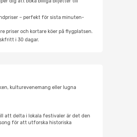
 dig att boka billiga biljetter till
ndpriser – perfekt för sista minuten-
re priser och kortare köer på flygplatsen.
fritt i 30 dagar.
lsken, kulturevenemang eller lugna
 att delta i lokala festivaler är det den
ong för att utforska historiska