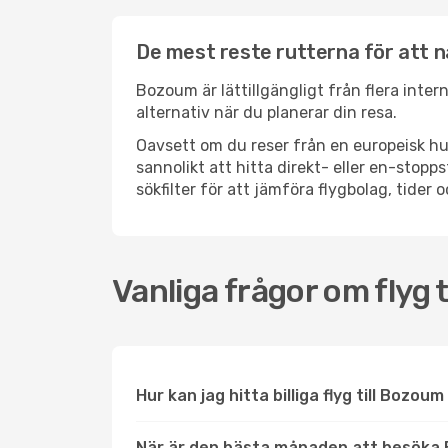
De mest reste rutterna för att 
Bozoum är lättillgängligt från flera inter
alternativ när du planerar din resa.
Oavsett om du reser från en europeisk hu
sannolikt att hitta direkt- eller en-sto
sökfilter för att jämföra flygbolag, tider 
Vanliga frågor om flyg 
Hur kan jag hitta billiga flyg till Bozoum
När är den bästa månaden att besöka