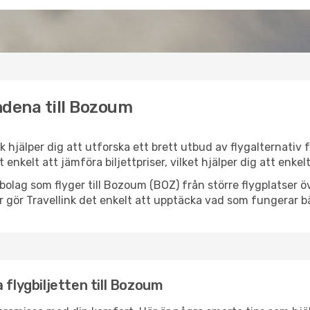
ndena till Bozoum
k hjälper dig att utforska ett brett utbud av flygalternativ
et enkelt att jämföra biljettpriser, vilket hjälper dig att enke
lygbolag som flyger till Bozoum (BOZ) från större flygplatser
r gör Travellink det enkelt att upptäcka vad som fungerar bä
 flygbiljetten till Bozoum