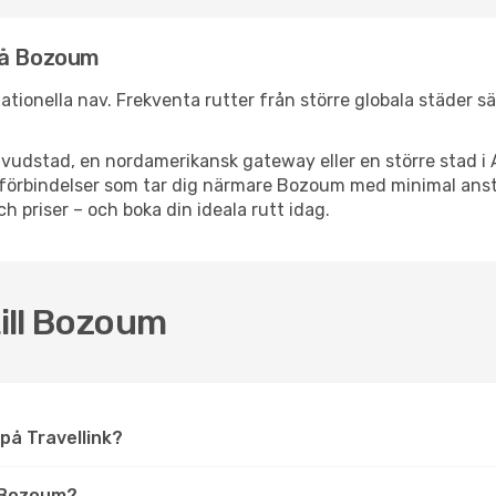
nå Bozoum
nationella nav. Frekventa rutter från större globala städer s
vudstad, en nordamerikansk gateway eller en större stad i 
ppsförbindelser som tar dig närmare Bozoum med minimal ans
och priser – och boka din ideala rutt idag.
till Bozoum
 på Travellink?
 Bozoum?