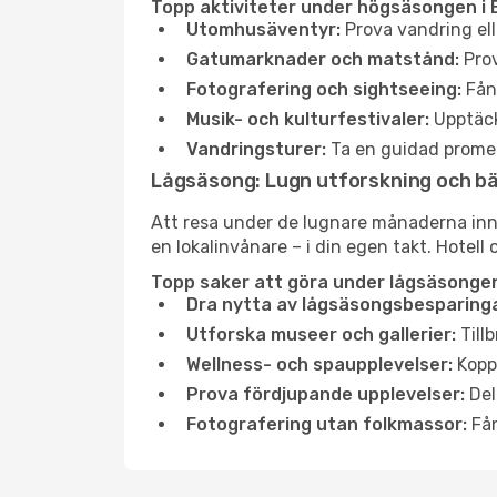
Topp aktiviteter under högsäsongen i
Utomhusäventyr:
Prova vandring ell
Gatumarknader och matstånd:
Prov
Fotografering och sightseeing:
Fång
Musik- och kulturfestivaler:
Upptäck
Vandringsturer:
Ta en guidad promen
Lågsäsong: Lugn utforskning och b
Att resa under de lugnare månaderna inneb
en lokalinvånare – i din egen takt. Hotell 
Topp saker att göra under lågsäsonge
Dra nytta av lågsäsongsbesparinga
Utforska museer och gallerier:
Tillb
Wellness- och spaupplevelser:
Koppl
Prova fördjupande upplevelser:
Del
Fotografering utan folkmassor:
Fån