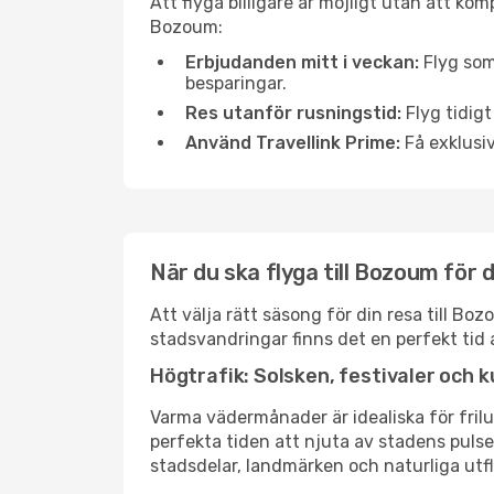
Att flyga billigare är möjligt utan att kom
Bozoum:
Erbjudanden mitt i veckan:
Flyg som
besparingar.
Res utanför rusningstid:
Flyg tidigt
Använd Travellink Prime:
Få exklusiv
När du ska flyga till Bozoum för
Att välja rätt säsong för din resa till B
stadsvandringar finns det en perfekt tid 
Högtrafik: Solsken, festivaler och k
Varma vädermånader är idealiska för friluf
perfekta tiden att njuta av stadens puls
stadsdelar, landmärken och naturliga utfl