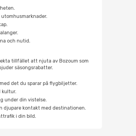
rheten.
ns utomhusmarknader.
kap.
alanger.
na och nutid.
ekta tillfället att njuta av Bozoum som
erbjuder säsongsrabatter.
ed det du sparar på flygbiljetter.
 kultur.
g under din vistelse.
 en djupare kontakt med destinationen.
rafik i din bild.