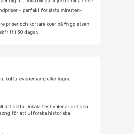
 dig att boka billiga biljetter till Zinder:
ndpriser – perfekt för sista minuten-
re priser och kortare köer på flygplatsen.
fritt i 30 dagar.
ken, kulturevenemang eller lugna
 att delta i lokala festivaler är det den
ong för att utforska historiska