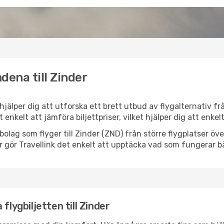
dena till Zinder
k hjälper dig att utforska ett brett utbud av flygalternativ 
et enkelt att jämföra biljettpriser, vilket hjälper dig att enke
ygbolag som flyger till Zinder (ZND) från större flygplatser ö
r gör Travellink det enkelt att upptäcka vad som fungerar bä
flygbiljetten till Zinder