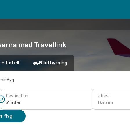
riserna med Travellink
 + hotell
Biluthyrning
rektflyg
Destination
Utresa
Datum
r flyg