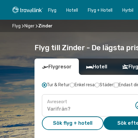
Flyg
Hotell
Flyg + Hotell
Hyrbil
Flyg
Niger
Zinder
Flyg till Zinder - De lägsta p
Flygresor
Hotell
Flyg
Tur & Retur
Enkel resa
Städer
Endast di
Avreseort
Sök flyg + hotell
Sök efte