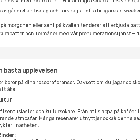
promissa med din komfort. Här är några smarta tips som hjälper
 avgår mellan tisdag och torsdag är ofta billigare än weeke
 på morgonen eller sent på kvällen tenderar att erbjuda bätt
a rabatter och förmåner med vår prenumerationstjänst – risk
en bästa upplevelsen
inder beror på dina resepreferenser. Oavsett om du jagar sols
att åka.
ultur
tsentusiaster och kultursökare. Från att slappa på kaféer till
erande atmosfär. Många resenärer utnyttjar också denna säs
ykter i närheten.
Zinder: