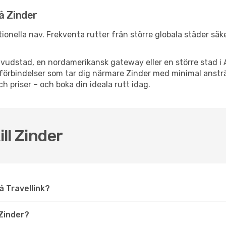
å Zinder
ationella nav. Frekventa rutter från större globala städer säk
vudstad, en nordamerikansk gateway eller en större stad i 
ppsförbindelser som tar dig närmare Zinder med minimal anst
och priser – och boka din ideala rutt idag.
ill Zinder
på Travellink?
Zinder?