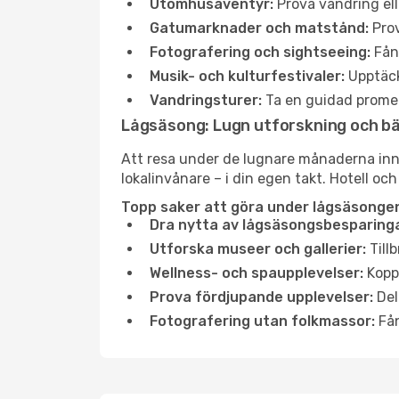
Utomhusäventyr:
Prova vandring ell
Gatumarknader och matstånd:
Prov
Fotografering och sightseeing:
Fång
Musik- och kulturfestivaler:
Upptäck
Vandringsturer:
Ta en guidad promen
Lågsäsong: Lugn utforskning och b
Att resa under de lugnare månaderna inneb
lokalinvånare – i din egen takt. Hotell och
Topp saker att göra under lågsäsongen 
Dra nytta av lågsäsongsbesparinga
Utforska museer och gallerier:
Tillb
Wellness- och spaupplevelser:
Koppl
Prova fördjupande upplevelser:
Del
Fotografering utan folkmassor:
Fån