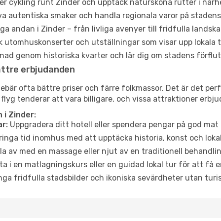
er cykling runt Zinder och upptäck natursköna rutter i närh
a autentiska smaker och handla regionala varor på stade
a andan i Zinder – från livliga avenyer till fridfulla landska
 utomhuskonserter och utställningar som visar upp lokala t
ad genom historiska kvarter och lär dig om stadens förflut
ättre erbjudanden
är ofta bättre priser och färre folkmassor. Det är det perfe
 flyg tenderar att vara billigare, och vissa attraktioner erbj
i Zinder:
r:
Uppgradera ditt hotell eller spendera pengar på god mat m
ringa tid inomhus med att upptäcka historia, konst och lokal
a av med en massage eller njut av en traditionell behandlin
ta i en matlagningskurs eller en guidad lokal tur för att få
ga fridfulla stadsbilder och ikoniska sevärdheter utan turistt