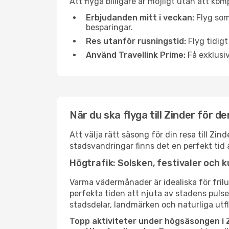
Att flyga billigare är möjligt utan att kom
Erbjudanden mitt i veckan:
Flyg som
besparingar.
Res utanför rusningstid:
Flyg tidigt
Använd Travellink Prime:
Få exklusiv
När du ska flyga till Zinder för d
Att välja rätt säsong för din resa till Z
stadsvandringar finns det en perfekt tid 
Högtrafik: Solsken, festivaler och k
Varma vädermånader är idealiska för friluf
perfekta tiden att njuta av stadens puls
stadsdelar, landmärken och naturliga utfl
Topp aktiviteter under högsäsongen i 