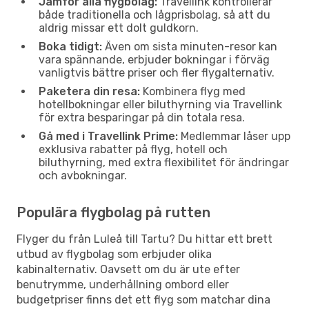
Jämför alla flygbolag:
Travellink kontrollerar
både traditionella och lågprisbolag, så att du
aldrig missar ett dolt guldkorn.
Boka tidigt:
Även om sista minuten-resor kan
vara spännande, erbjuder bokningar i förväg
vanligtvis bättre priser och fler flygalternativ.
Paketera din resa:
Kombinera flyg med
hotellbokningar eller biluthyrning via Travellink
för extra besparingar på din totala resa.
Gå med i Travellink Prime:
Medlemmar låser upp
exklusiva rabatter på flyg, hotell och
biluthyrning, med extra flexibilitet för ändringar
och avbokningar.
Populära flygbolag på rutten
Flyger du från Luleå till Tartu? Du hittar ett brett
utbud av flygbolag som erbjuder olika
kabinalternativ. Oavsett om du är ute efter
benutrymme, underhållning ombord eller
budgetpriser finns det ett flyg som matchar dina