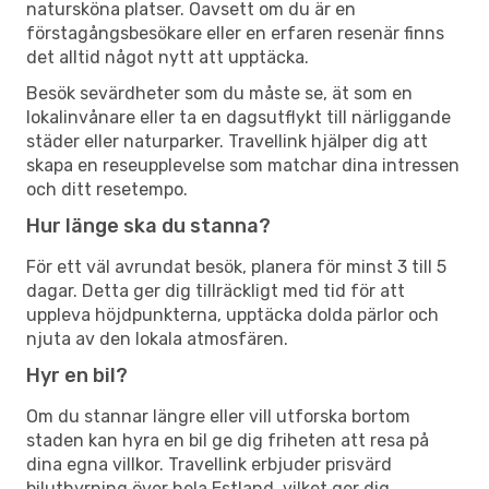
natursköna platser. Oavsett om du är en
förstagångsbesökare eller en erfaren resenär finns
det alltid något nytt att upptäcka.
Besök sevärdheter som du måste se, ät som en
lokalinvånare eller ta en dagsutflykt till närliggande
städer eller naturparker. Travellink hjälper dig att
skapa en reseupplevelse som matchar dina intressen
och ditt resetempo.
Hur länge ska du stanna?
För ett väl avrundat besök, planera för minst 3 till 5
dagar. Detta ger dig tillräckligt med tid för att
uppleva höjdpunkterna, upptäcka dolda pärlor och
njuta av den lokala atmosfären.
Hyr en bil?
Om du stannar längre eller vill utforska bortom
staden kan hyra en bil ge dig friheten att resa på
dina egna villkor. Travellink erbjuder prisvärd
biluthyrning över hela Estland, vilket ger dig