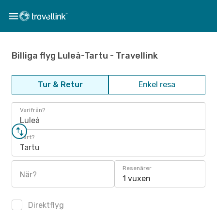
Billiga flyg Luleå-Tartu - Travellink
Tur & Retur
Enkel resa
Varifrån?
Luleå
Vart?
Tartu
Resenärer
När?
1 vuxen
Direktflyg