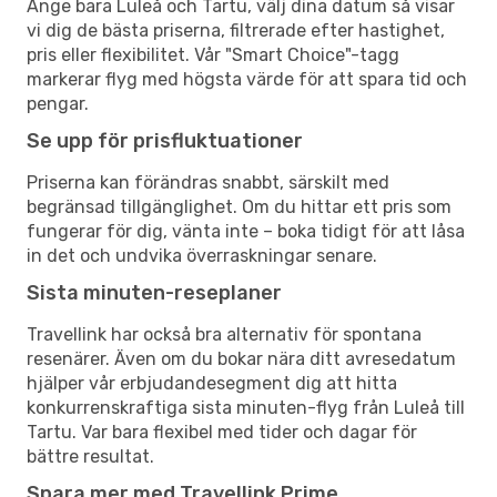
Ange bara Luleå och Tartu, välj dina datum så visar
vi dig de bästa priserna, filtrerade efter hastighet,
pris eller flexibilitet. Vår "Smart Choice"-tagg
markerar flyg med högsta värde för att spara tid och
pengar.
Se upp för prisfluktuationer
Priserna kan förändras snabbt, särskilt med
begränsad tillgänglighet. Om du hittar ett pris som
fungerar för dig, vänta inte – boka tidigt för att låsa
in det och undvika överraskningar senare.
Sista minuten-reseplaner
Travellink har också bra alternativ för spontana
resenärer. Även om du bokar nära ditt avresedatum
hjälper vår erbjudandesegment dig att hitta
konkurrenskraftiga sista minuten-flyg från Luleå till
Tartu. Var bara flexibel med tider och dagar för
bättre resultat.
Spara mer med Travellink Prime