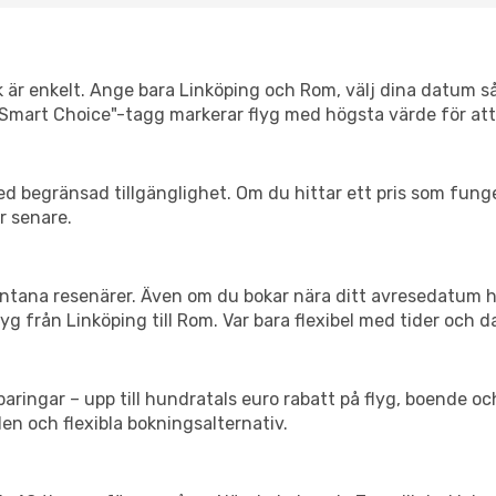
k är enkelt. Ange bara Linköping och Rom, välj dina datum så v
Vår "Smart Choice"-tagg markerar flyg med högsta värde för at
d begränsad tillgänglighet. Om du hittar ett pris som funger
r senare.
spontana resenärer. Även om du bokar nära ditt avresedatum 
g från Linköping till Rom. Var bara flexibel med tider och da
ringar – upp till hundratals euro rabatt på flyg, boende o
en och flexibla bokningsalternativ.