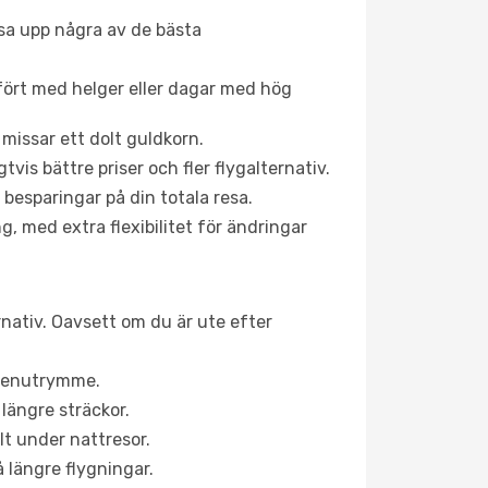
åsa upp några av de bästa
fört med helger eller dagar med hög
 missar ett dolt guldkorn.
is bättre priser och fler flygalternativ.
 besparingar på din totala resa.
g, med extra flexibilitet för ändringar
rnativ. Oavsett om du är ute efter
a benutrymme.
längre sträckor.
lt under nattresor.
å längre flygningar.