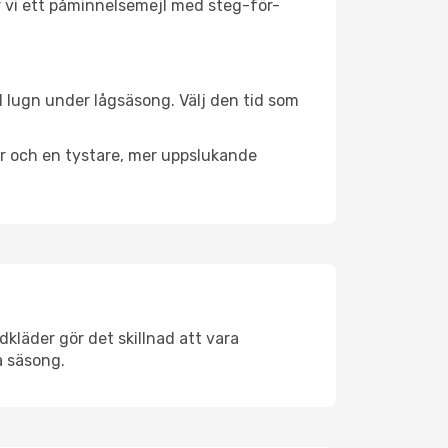
ar vi ett påminnelsemejl med steg-för-
ll lugn under lågsäsong. Välj den tid som
er och en tystare, mer uppslukande
kläder gör det skillnad att vara
å säsong.