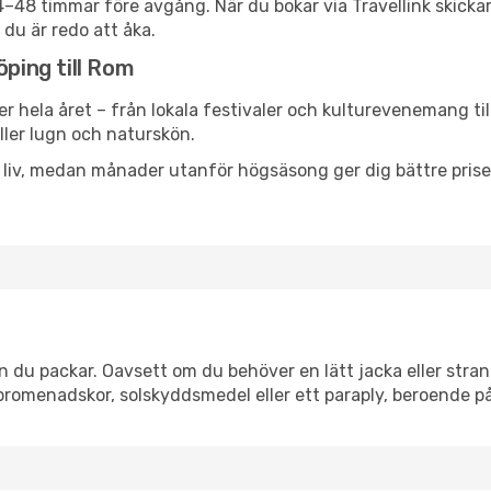
24–48 timmar före avgång. När du bokar via Travellink skick
 du är redo att åka.
öping till Rom
er hela året – från lokala festivaler och kulturevenemang ti
eller lugn och naturskön.
h liv, medan månader utanför högsäsong ger dig bättre pris
du packar. Oavsett om du behöver en lätt jacka eller strand
romenadskor, solskyddsmedel eller ett paraply, beroende p