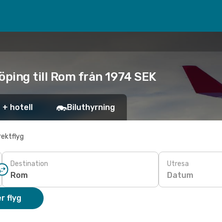
öping till Rom från 1974 SEK
 + hotell
Biluthyrning
rektflyg
Destination
Utresa
Datum
r flyg