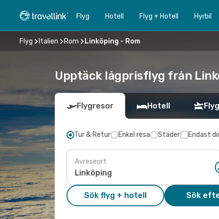
Flyg
Hotell
Flyg + Hotell
Hyrbil
Flyg
Italien
Rom
Linköping - Rom
Upptäck lågprisflyg från Link
Flygresor
Hotell
Flyg
Tur & Retur
Enkel resa
Städer
Endast di
Avreseort
Sök flyg + hotell
Sök efte