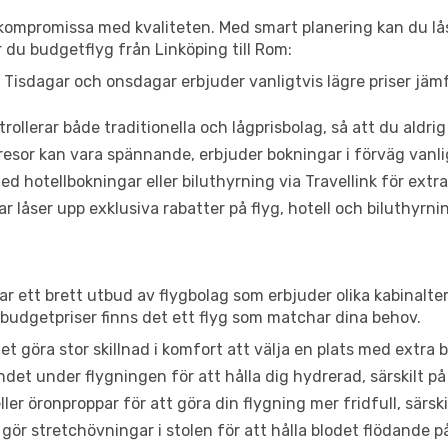
t kompromissa med kvaliteten. Med smart planering kan du l
 du budgetflyg från Linköping till Rom:
Tisdagar och onsdagar erbjuder vanligtvis lägre priser jäm
trollerar både traditionella och lågprisbolag, så att du aldrig
or kan vara spännande, erbjuder bokningar i förväg vanligtv
d hotellbokningar eller biluthyrning via Travellink för extra
låser upp exklusiva rabatter på flyg, hotell och biluthyrnin
ar ett brett utbud av flygbolag som erbjuder olika kabinalte
udgetpriser finns det ett flyg som matchar dina behov.
et göra stor skillnad i komfort att välja en plats med extr
det under flygningen för att hålla dig hydrerad, särskilt på 
ler öronproppar för att göra din flygning mer fridfull, särski
 gör stretchövningar i stolen för att hålla blodet flödande p