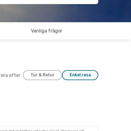
Vanliga frågor
trera efter
Tur & Retur
Enkel resa
29 Aug.
Klm Royal Dutch Airlines
Klm Royal Dutch Airlines