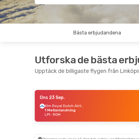
Bästa erbjudandena
Utforska de bästa erb
Upptäck de billigaste flygen från Linköpi
Ons 23 Sep.
Ons 12 Aug.
- Tis 18 Aug.
Fre 4 S
Klm Royal Dutch Airlines
1 Mellanlandning
Klm Royal Dutch Airlines
LPI
- ROM
1 Mellanlandning
1 Mell
LPI
- ROM
LPI
- 
Klm Royal Dutch Airlines
1 Mellanlandning
1 Mell
ROM
- LPI
ROM
- 