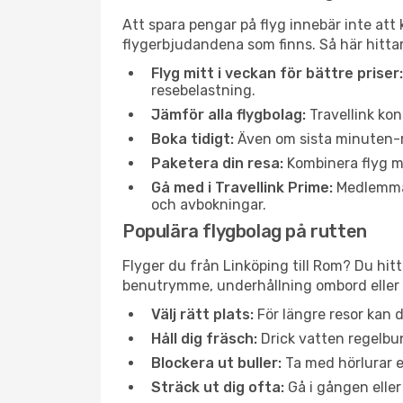
Att spara pengar på flyg innebär inte at
flygerbjudandena som finns. Så här hittar
Flyg mitt i veckan för bättre priser:
resebelastning.
Jämför alla flygbolag:
Travellink kon
Boka tidigt:
Även om sista minuten-res
Paketera din resa:
Kombinera flyg me
Gå med i Travellink Prime:
Medlemmar 
och avbokningar.
Populära flygbolag på rutten
Flyger du från Linköping till Rom? Du hitt
benutrymme, underhållning ombord eller b
Välj rätt plats:
För längre resor kan d
Håll dig fräsch:
Drick vatten regelbun
Blockera ut buller:
Ta med hörlurar el
Sträck ut dig ofta:
Gå i gången eller