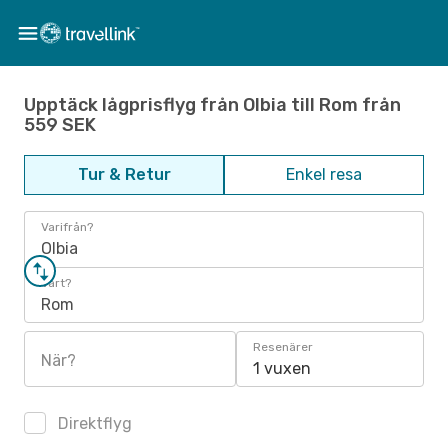
Upptäck lågprisflyg från Olbia till Rom från
559 SEK
Tur & Retur
Enkel resa
Varifrån?
Olbia
Vart?
Rom
Resenärer
När?
1 vuxen
Direktflyg