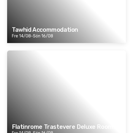
Tawhid Accommodation
Fre 14/08-Sön 16/08
Flatinrome Trastevere Deluxe Rooms