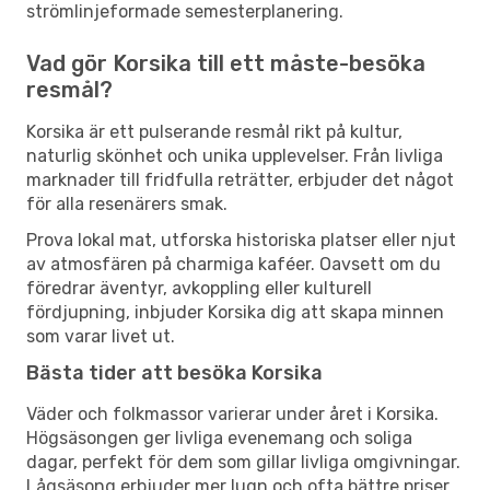
strömlinjeformade semesterplanering.
Vad gör Korsika till ett måste-besöka
resmål?
Korsika är ett pulserande resmål rikt på kultur,
naturlig skönhet och unika upplevelser. Från livliga
marknader till fridfulla reträtter, erbjuder det något
för alla resenärers smak.
Prova lokal mat, utforska historiska platser eller njut
av atmosfären på charmiga kaféer. Oavsett om du
föredrar äventyr, avkoppling eller kulturell
fördjupning, inbjuder Korsika dig att skapa minnen
som varar livet ut.
Bästa tider att besöka Korsika
Väder och folkmassor varierar under året i Korsika.
Högsäsongen ger livliga evenemang och soliga
dagar, perfekt för dem som gillar livliga omgivningar.
Lågsäsong erbjuder mer lugn och ofta bättre priser,