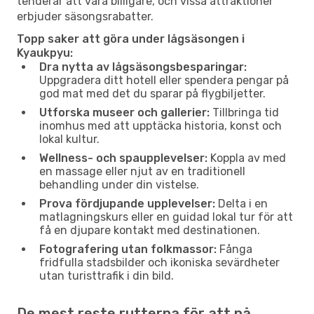
tenderar att vara billigare, och vissa attraktioner
erbjuder säsongsrabatter.
Topp saker att göra under lågsäsongen i
Kyaukpyu:
Dra nytta av lågsäsongsbesparingar:
Uppgradera ditt hotell eller spendera pengar på
god mat med det du sparar på flygbiljetter.
Utforska museer och gallerier:
Tillbringa tid
inomhus med att upptäcka historia, konst och
lokal kultur.
Wellness- och spaupplevelser:
Koppla av med
en massage eller njut av en traditionell
behandling under din vistelse.
Prova fördjupande upplevelser:
Delta i en
matlagningskurs eller en guidad lokal tur för att
få en djupare kontakt med destinationen.
Fotografering utan folkmassor:
Fånga
fridfulla stadsbilder och ikoniska sevärdheter
utan turisttrafik i din bild.
De mest reste rutterna för att nå