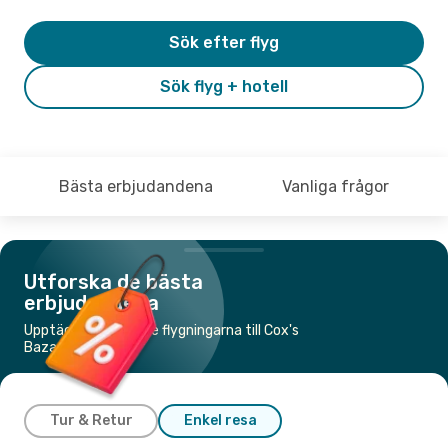
Sök efter flyg
Sök flyg + hotell
Bästa erbjudandena
Vanliga frågor
Utforska de bästa
erbjudandena
Upptäck de billigaste flygningarna till Cox's
Bazar
Tur & Retur
Enkel resa