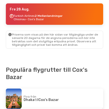
Mån 24 Aug.
Fre 28 Aug.
- Lör 29 Aug.
Turkish Airlines
Turkish Airlines
2 Mellanlandningar
2 Mellanlandningar
Göteborg
Chisinau
- Cox's Bazar
- Cox's Bazar
Biman Bangladesh Airline
2 Mellanlandningar
Cox's Bazar
- Göteborg
Priserna som visas på den här sidan var tillgängliga under de
senaste 20 dagarna för de angivna perioderna och bör inte
betraktas som det slutgiltiga erbjudna priset. Observera att
tillgänglighet och priser kan komma att ändras.
Populära flygrutter till Cox's
Bazar
Flyg från
Dhaka
till
Cox's Bazar