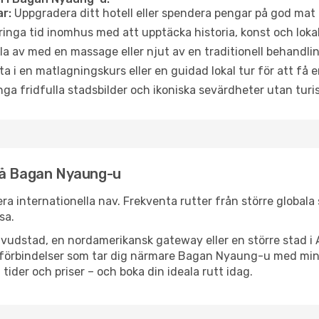
r:
Uppgradera ditt hotell eller spendera pengar på god mat m
ringa tid inomhus med att upptäcka historia, konst och lokal
a av med en massage eller njut av en traditionell behandlin
ta i en matlagningskurs eller en guidad lokal tur för att få
ga fridfulla stadsbilder och ikoniska sevärdheter utan turistt
nå Bagan Nyaung-u
ra internationella nav. Frekventa rutter från större globala 
sa.
vudstad, en nordamerikansk gateway eller en större stad i 
ppsförbindelser som tar dig närmare Bagan Nyaung-u med mi
 tider och priser – och boka din ideala rutt idag.