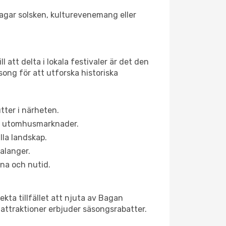
jagar solsken, kulturevenemang eller
 att delta i lokala festivaler är det den
ong för att utforska historiska
ter i närheten.
ns utomhusmarknader.
lla landskap.
alanger.
na och nutid.
kta tillfället att njuta av Bagan
a attraktioner erbjuder säsongsrabatter.