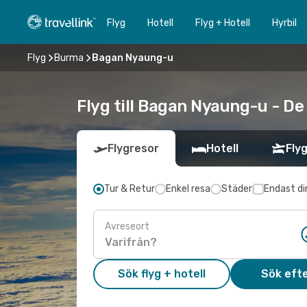
Flyg
Hotell
Flyg + Hotell
Hyrbil
Flyg
Burma
Bagan Nyaung-u
Flyg till Bagan Nyaung-u - De
Flygresor
Hotell
Flyg
Tur & Retur
Enkel resa
Städer
Endast di
Avreseort
Sök flyg + hotell
Sök efte