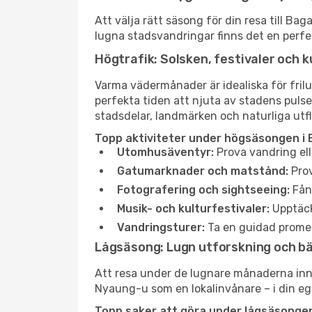
Att välja rätt säsong för din resa till B
lugna stadsvandringar finns det en perfek
Högtrafik: Solsken, festivaler och k
Varma vädermånader är idealiska för friluf
perfekta tiden att njuta av stadens puls
stadsdelar, landmärken och naturliga utfl
Topp aktiviteter under högsäsongen i
Utomhusäventyr:
Prova vandring el
Gatumarknader och matstånd:
Prov
Fotografering och sightseeing:
Fång
Musik- och kulturfestivaler:
Upptäck
Vandringsturer:
Ta en guidad promen
Lågsäsong: Lugn utforskning och b
Att resa under de lugnare månaderna inneb
Nyaung-u som en lokalinvånare – i din egen
Topp saker att göra under lågsäsonge