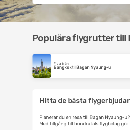
Populära flygrutter ti
Flyg från
Bangkok
till
Bagan Nyaung-u
Hitta de bästa flygerbjuda
Planerar du en resa till Bagan Nyaung-u? T
Med tillgång till hundratals flygbolag gör 