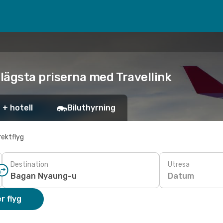
 lägsta priserna med Travellink
 + hotell
Biluthyrning
rektflyg
Destination
Utresa
Datum
r flyg