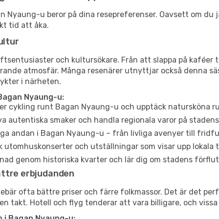
agan Nyaung-u beror på dina resepreferenser. Oavsett om du 
t tid att åka.
ultur
tsentusiaster och kultursökare. Från att slappa på kaféer till
erande atmosfär. Många resenärer utnyttjar också denna säs
ykter i närheten.
 Bagan Nyaung-u:
ler cykling runt Bagan Nyaung-u och upptäck natursköna rut
a autentiska smaker och handla regionala varor på stade
a andan i Bagan Nyaung-u – från livliga avenyer till fridfu
 utomhuskonserter och utställningar som visar upp lokala t
ad genom historiska kvarter och lär dig om stadens förflut
ättre erbjudanden
är ofta bättre priser och färre folkmassor. Det är det perfe
 takt. Hotell och flyg tenderar att vara billigare, och viss
n i Bagan Nyaung-u: