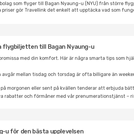
lygbolag som flyger till Bagan Nyaung-u (NYU) från större fl
 priser gör Travellink det enkelt att upptäcka vad som funge
 flygbiljetten till Bagan Nyaung-u
mpromissa med din komfort. Här är några smarta tips som hjälpe
 avgår mellan tisdag och torsdag är ofta billigare än weeke
 på morgonen eller sent på kvällen tenderar att erbjuda bätt
a rabatter och förmåner med vår prenumerationstjänst – risk
ng-u för den bästa upplevelsen