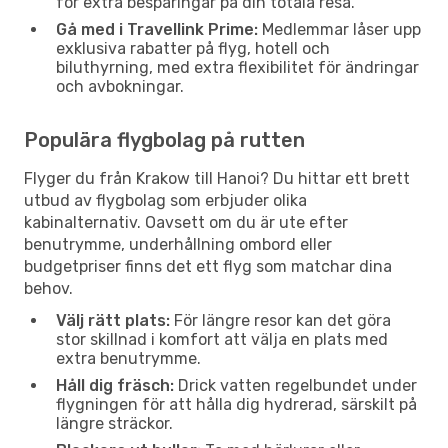
för extra besparingar på din totala resa.
Gå med i Travellink Prime:
Medlemmar låser upp
exklusiva rabatter på flyg, hotell och
biluthyrning, med extra flexibilitet för ändringar
och avbokningar.
Populära flygbolag på rutten
Flyger du från Krakow till Hanoi? Du hittar ett brett
utbud av flygbolag som erbjuder olika
kabinalternativ. Oavsett om du är ute efter
benutrymme, underhållning ombord eller
budgetpriser finns det ett flyg som matchar dina
behov.
Välj rätt plats:
För längre resor kan det göra
stor skillnad i komfort att välja en plats med
extra benutrymme.
Håll dig fräsch:
Drick vatten regelbundet under
flygningen för att hålla dig hydrerad, särskilt på
längre sträckor.