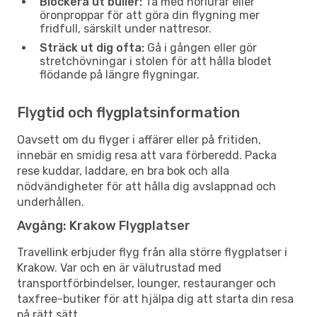
Blockera ut buller:
Ta med hörlurar eller
öronproppar för att göra din flygning mer
fridfull, särskilt under nattresor.
Sträck ut dig ofta:
Gå i gången eller gör
stretchövningar i stolen för att hålla blodet
flödande på längre flygningar.
Flygtid och flygplatsinformation
Oavsett om du flyger i affärer eller på fritiden,
innebär en smidig resa att vara förberedd. Packa
rese kuddar, laddare, en bra bok och alla
nödvändigheter för att hålla dig avslappnad och
underhållen.
Avgång: Krakow Flygplatser
Travellink erbjuder flyg från alla större flygplatser i
Krakow. Var och en är välutrustad med
transportförbindelser, lounger, restauranger och
taxfree-butiker för att hjälpa dig att starta din resa
på rätt sätt.