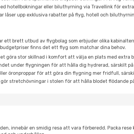
d hotellbokningar eller biluthyrning via Travellink för extra
låser upp exklusiva rabatter på flyg, hotell och biluthyrnin
ar ett brett utbud av flygbolag som erbjuder olika kabinalte
udgetpriser finns det ett flyg som matchar dina behov.
et göra stor skillnad i komfort att välja en plats med extr
det under flygningen för att hålla dig hydrerad, särskilt på 
ler öronproppar för att göra din flygning mer fridfull, särski
 gör stretchövningar i stolen för att hålla blodet flödande p
itiden, innebär en smidig resa att vara förberedd. Packa rese 