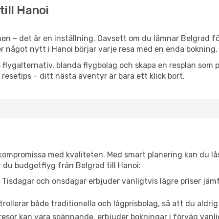
till Hanoi
en – det är en inställning. Oavsett om du lämnar Belgrad fö
ler något nytt i Hanoi börjar varje resa med en enda bokning.
flygalternativ, blanda flygbolag och skapa en resplan som pa
resetips – ditt nästa äventyr är bara ett klick bort.
t kompromissa med kvaliteten. Med smart planering kan du l
 du budgetflyg från Belgrad till Hanoi:
Tisdagar och onsdagar erbjuder vanligtvis lägre priser jäm
trollerar både traditionella och lågprisbolag, så att du aldrig
or kan vara spännande, erbjuder bokningar i förväg vanligtv