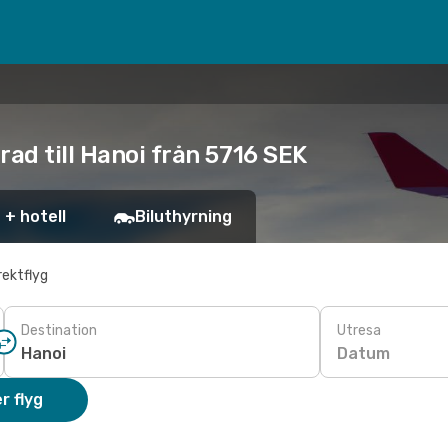
rad till Hanoi från 5716 SEK
 + hotell
Biluthyrning
rektflyg
Destination
Utresa
Datum
r flyg