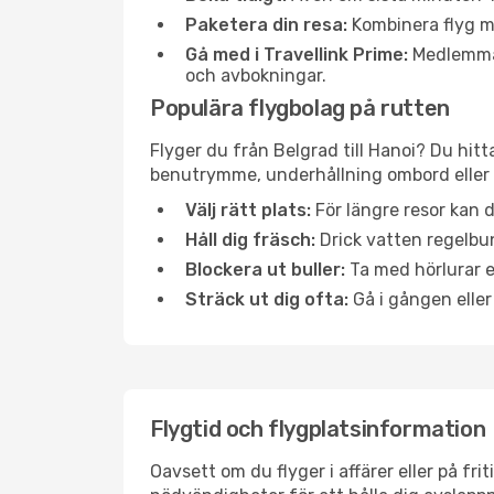
Paketera din resa:
Kombinera flyg me
Gå med i Travellink Prime:
Medlemmar 
och avbokningar.
Populära flygbolag på rutten
Flyger du från Belgrad till Hanoi? Du hitt
benutrymme, underhållning ombord eller b
Välj rätt plats:
För längre resor kan d
Håll dig fräsch:
Drick vatten regelbun
Blockera ut buller:
Ta med hörlurar el
Sträck ut dig ofta:
Gå i gången eller
Flygtid och flygplatsinformation
Oavsett om du flyger i affärer eller på fr