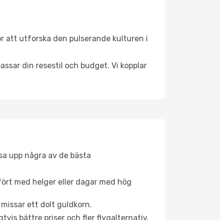
r att utforska den pulserande kulturen i
ssar din resestil och budget. Vi kopplar
åsa upp några av de bästa
fört med helger eller dagar med hög
 missar ett dolt guldkorn.
is bättre priser och fler flygalternativ.