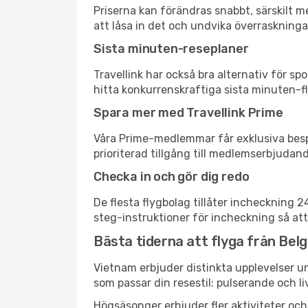
Priserna kan förändras snabbt, särskilt me
att låsa in det och undvika överraskninga
Sista minuten-reseplaner
Travellink har också bra alternativ för 
hitta konkurrenskraftiga sista minuten-fly
Spara mer med Travellink Prime
Våra Prime-medlemmar får exklusiva bespa
prioriterad tillgång till medlemserbjudand
Checka in och gör dig redo
De flesta flygbolag tillåter incheckning 
steg-instruktioner för incheckning så att
Bästa tiderna att flyga från Belgr
Vietnam erbjuder distinkta upplevelser un
som passar din resestil: pulserande och li
Högsäsonger erbjuder fler aktiviteter oc