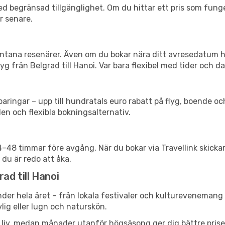
d begränsad tillgänglighet. Om du hittar ett pris som funger
r senare.
spontana resenärer. Även om du bokar nära ditt avresedatum 
g från Belgrad till Hanoi. Var bara flexibel med tider och da
ringar – upp till hundratals euro rabatt på flyg, boende o
en och flexibla bokningsalternativ.
24–48 timmar före avgång. När du bokar via Travellink skick
 du är redo att åka.
ad till Hanoi
der hela året – från lokala festivaler och kulturevenemang t
vlig eller lugn och naturskön.
h liv, medan månader utanför högsäsong ger dig bättre pris