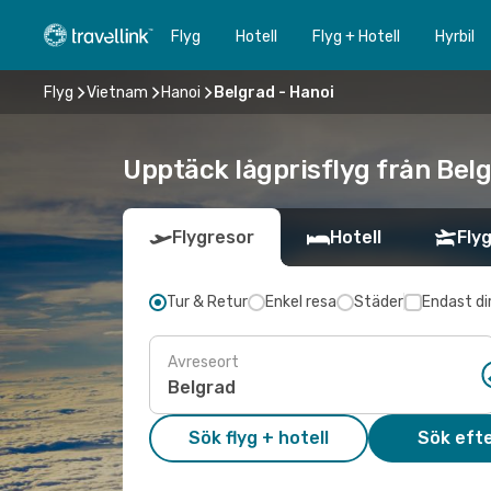
Flyg
Hotell
Flyg + Hotell
Hyrbil
Flyg
Vietnam
Hanoi
Belgrad - Hanoi
Upptäck lågprisflyg från Belg
Flygresor
Hotell
Flyg
Tur & Retur
Enkel resa
Städer
Endast di
Avreseort
Sök flyg + hotell
Sök efte