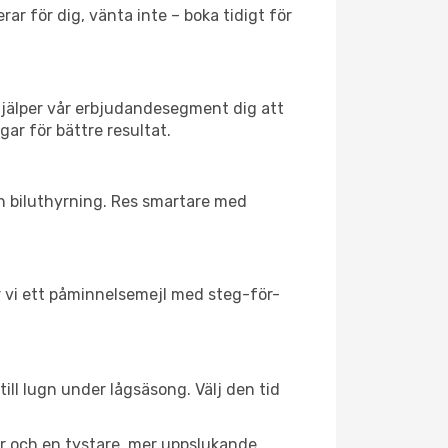
ar för dig, vänta inte – boka tidigt för
hjälper vår erbjudandesegment dig att
gar för bättre resultat.
ch biluthyrning. Res smartare med
ar vi ett påminnelsemejl med steg-för-
ill lugn under lågsäsong. Välj den tid
er och en tystare, mer uppslukande