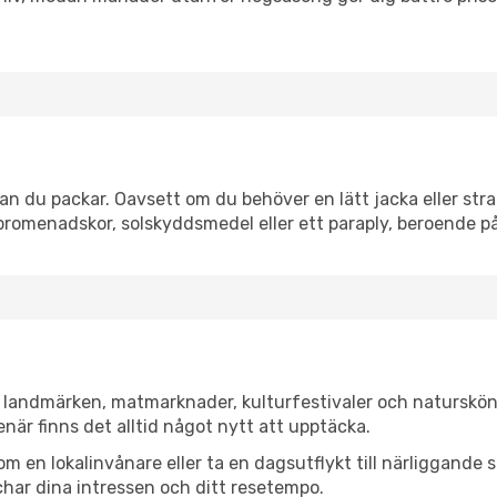
n du packar. Oavsett om du behöver en lätt jacka eller stra
romenadskor, solskyddsmedel eller ett paraply, beroende p
a landmärken, matmarknader, kulturfestivaler och naturskön
när finns det alltid något nytt att upptäcka.
en lokalinvånare eller ta en dagsutflykt till närliggande st
har dina intressen och ditt resetempo.