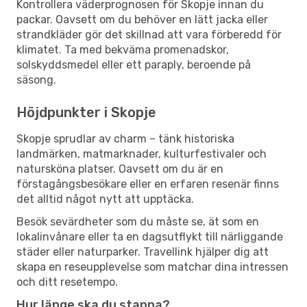
Kontrollera väderprognosen för Skopje innan du
packar. Oavsett om du behöver en lätt jacka eller
strandkläder gör det skillnad att vara förberedd för
klimatet. Ta med bekväma promenadskor,
solskyddsmedel eller ett paraply, beroende på
säsong.
Höjdpunkter i Skopje
Skopje sprudlar av charm – tänk historiska
landmärken, matmarknader, kulturfestivaler och
natursköna platser. Oavsett om du är en
förstagångsbesökare eller en erfaren resenär finns
det alltid något nytt att upptäcka.
Besök sevärdheter som du måste se, ät som en
lokalinvånare eller ta en dagsutflykt till närliggande
städer eller naturparker. Travellink hjälper dig att
skapa en reseupplevelse som matchar dina intressen
och ditt resetempo.
Hur länge ska du stanna?