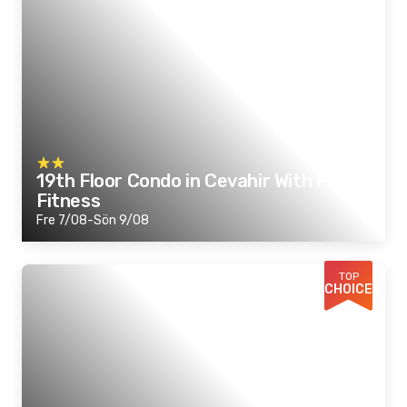
19th Floor Condo in Cevahir With Pool &
Fitness
Fre 7/08-Sön 9/08
TOP
CHOICE