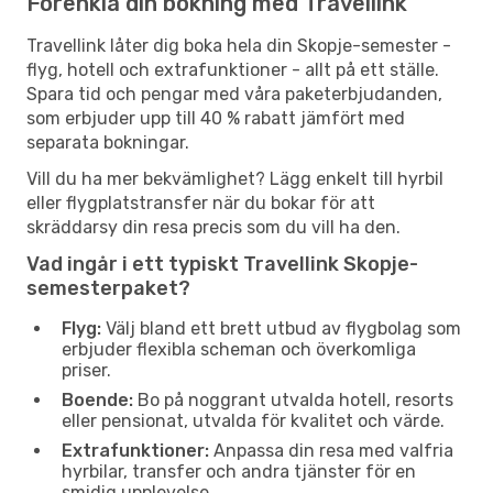
Förenkla din bokning med Travellink
Travellink låter dig boka hela din Skopje-semester -
flyg, hotell och extrafunktioner - allt på ett ställe.
Spara tid och pengar med våra paketerbjudanden,
som erbjuder upp till 40 % rabatt jämfört med
separata bokningar.
Vill du ha mer bekvämlighet? Lägg enkelt till hyrbil
eller flygplatstransfer när du bokar för att
skräddarsy din resa precis som du vill ha den.
Vad ingår i ett typiskt Travellink Skopje-
semesterpaket?
Flyg:
Välj bland ett brett utbud av flygbolag som
erbjuder flexibla scheman och överkomliga
priser.
Boende:
Bo på noggrant utvalda hotell, resorts
eller pensionat, utvalda för kvalitet och värde.
Extrafunktioner:
Anpassa din resa med valfria
hyrbilar, transfer och andra tjänster för en
smidig upplevelse.