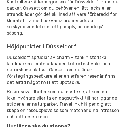
Kontrollera väderprognosen för Düsseldorf innan du
packar. Oavsett om du behöver en lätt jacka eller
strandkläder gör det skillnad att vara förberedd för
klimatet. Ta med bekväma promenadskor,
solskyddsmedel eller ett paraply, beroende på
säsong.
Höjdpunkter i Düsseldorf
Düsseldorf sprudlar av charm – tänk historiska
landmärken, matmarknader, kulturfestivaler och
natursköna platser. Oavsett om du är en
förstagångsbesökare eller en erfaren resenär finns
det alltid något nytt att upptäcka.
Besök sevärdheter som du måste se, ät som en
lokalinvånare eller ta en dagsutflykt till närliggande
städer eller naturparker. Travellink hjälper dig att
skapa en reseupplevelse som matchar dina intressen
och ditt resetempo.
Hur länge ska du stanna?