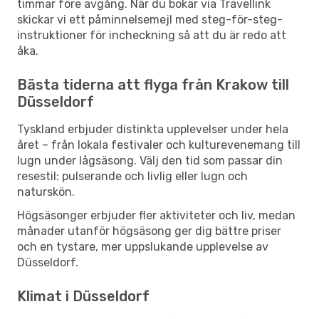
timmar före avgång. När du bokar via Travellink
skickar vi ett påminnelsemejl med steg-för-steg-
instruktioner för incheckning så att du är redo att
åka.
Bästa tiderna att flyga från Krakow till
Düsseldorf
Tyskland erbjuder distinkta upplevelser under hela
året – från lokala festivaler och kulturevenemang till
lugn under lågsäsong. Välj den tid som passar din
resestil: pulserande och livlig eller lugn och
naturskön.
Högsäsonger erbjuder fler aktiviteter och liv, medan
månader utanför högsäsong ger dig bättre priser
och en tystare, mer uppslukande upplevelse av
Düsseldorf.
Klimat i Düsseldorf