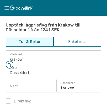
Upptäck lågprisflyg från Krakow till
Düsseldorf från 1241 SEK
Tur & Retur
Enkel resa
Varifrån?
Krakow
Vart?
Düsseldorf
Resenärer
När?
1 vuxen
Direktflyg