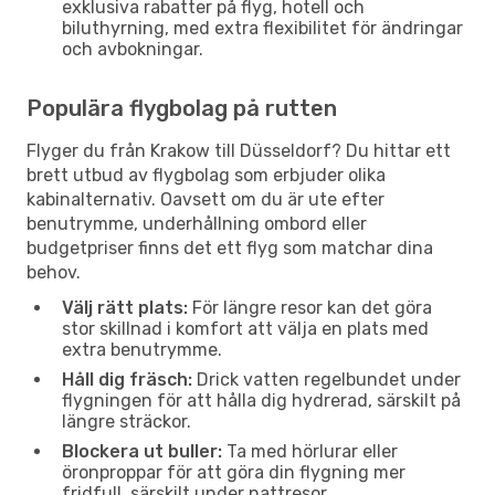
exklusiva rabatter på flyg, hotell och
biluthyrning, med extra flexibilitet för ändringar
och avbokningar.
Populära flygbolag på rutten
Flyger du från Krakow till Düsseldorf? Du hittar ett
brett utbud av flygbolag som erbjuder olika
kabinalternativ. Oavsett om du är ute efter
benutrymme, underhållning ombord eller
budgetpriser finns det ett flyg som matchar dina
behov.
Välj rätt plats:
För längre resor kan det göra
stor skillnad i komfort att välja en plats med
extra benutrymme.
Håll dig fräsch:
Drick vatten regelbundet under
flygningen för att hålla dig hydrerad, särskilt på
längre sträckor.
Blockera ut buller:
Ta med hörlurar eller
öronproppar för att göra din flygning mer
fridfull, särskilt under nattresor.