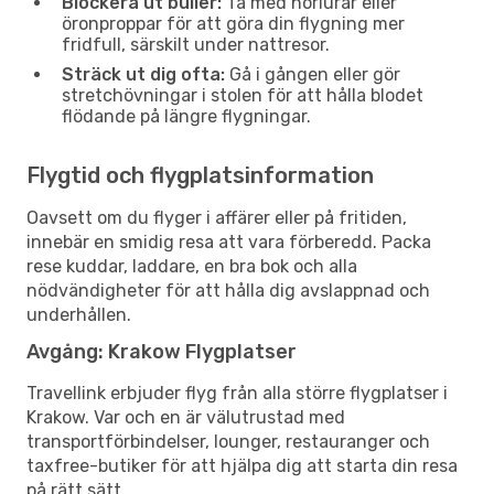
Blockera ut buller:
Ta med hörlurar eller
öronproppar för att göra din flygning mer
fridfull, särskilt under nattresor.
Sträck ut dig ofta:
Gå i gången eller gör
stretchövningar i stolen för att hålla blodet
flödande på längre flygningar.
Flygtid och flygplatsinformation
Oavsett om du flyger i affärer eller på fritiden,
innebär en smidig resa att vara förberedd. Packa
rese kuddar, laddare, en bra bok och alla
nödvändigheter för att hålla dig avslappnad och
underhållen.
Avgång: Krakow Flygplatser
Travellink erbjuder flyg från alla större flygplatser i
Krakow. Var och en är välutrustad med
transportförbindelser, lounger, restauranger och
taxfree-butiker för att hjälpa dig att starta din resa
på rätt sätt.