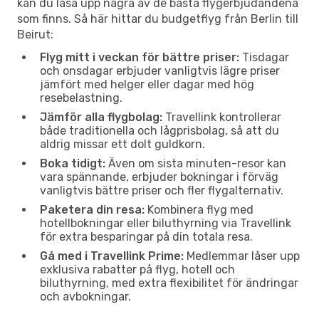
kan du låsa upp några av de bästa flygerbjudandena
som finns. Så här hittar du budgetflyg från Berlin till
Beirut:
Flyg mitt i veckan för bättre priser:
Tisdagar
och onsdagar erbjuder vanligtvis lägre priser
jämfört med helger eller dagar med hög
resebelastning.
Jämför alla flygbolag:
Travellink kontrollerar
både traditionella och lågprisbolag, så att du
aldrig missar ett dolt guldkorn.
Boka tidigt:
Även om sista minuten-resor kan
vara spännande, erbjuder bokningar i förväg
vanligtvis bättre priser och fler flygalternativ.
Paketera din resa:
Kombinera flyg med
hotellbokningar eller biluthyrning via Travellink
för extra besparingar på din totala resa.
Gå med i Travellink Prime:
Medlemmar låser upp
exklusiva rabatter på flyg, hotell och
biluthyrning, med extra flexibilitet för ändringar
och avbokningar.