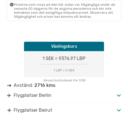
BER
- BEY
Priserna som visas på den här sidan var tillgängliga under de
Eurowings
Direkt
senaste 20 dagarna för de angivna perioderna och bör inte
BEY
- BER
betraktas som det slutgiltiga erbjudna priset. Observera att
tillgänglighet och priser kan komma att ändras.
Växlingskurs
1 SEK = 9376.97 LBP
1 LBP = 0 SEK
Senast kontrollerad Fre 7/08
Avstånd:
2716 kms
Flygplatser Berlin
Flygplatser Beirut