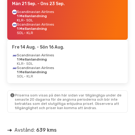
Mån 21 Sep.
- Ons 23 Sep.
Scandinavian Airlines
1 Mellanlandning
KLR
- SDL
Scandinavian Airlines
1 Mellanlandning
SDL
- KLR
Fre 14 Aug.
- Sön 16 Aug.
Scandinavian Airlines
1 Mellanlandning
KLR
- SDL
Scandinavian Airlines
1 Mellanlandning
SDL
- KLR
Priserna som visas på den här sidan var tillgängliga under de
senaste 20 dagarna för de angivna perioderna och bör inte
betraktas som det slutgiltiga erbjudna priset. Observera att
tillgänglighet och priser kan komma att ändras.
Avstånd:
639 kms