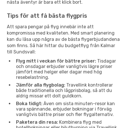
nästa äventyr är bara ett klick bort.
Tips för att få bästa flygpris
Att spara pengar på flyg innebär inte att
kompromissa med kvaliteten. Med smart planering
kan du låsa upp några av de bästa flygerbjudandena
som finns. Så här hittar du budgetflyg från Kalmar
till Sundsvall:
Flyg mitt i veckan för bättre priser:
Tisdagar
och onsdagar erbjuder vanligtvis lägre priser
jämfört med helger eller dagar med hög
resebelastning.
Jämför alla flygbolag:
Travellink kontrollerar
både traditionella och lågprisbolag, så att du
aldrig missar ett dolt guldkorn.
Boka tidigt:
Även om sista minuten-resor kan
vara spännande, erbjuder bokningar i förväg
vanligtvis bättre priser och fler flygalternativ.
Paketera din resa:
Kombinera flyg med
hotellbokningar eller biluthyrning via Travellink