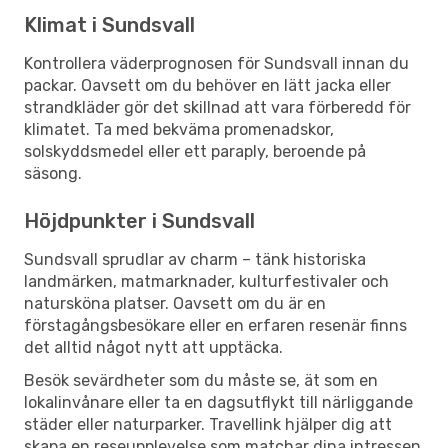
Klimat i Sundsvall
Kontrollera väderprognosen för Sundsvall innan du
packar. Oavsett om du behöver en lätt jacka eller
strandkläder gör det skillnad att vara förberedd för
klimatet. Ta med bekväma promenadskor,
solskyddsmedel eller ett paraply, beroende på
säsong.
Höjdpunkter i Sundsvall
Sundsvall sprudlar av charm – tänk historiska
landmärken, matmarknader, kulturfestivaler och
natursköna platser. Oavsett om du är en
förstagångsbesökare eller en erfaren resenär finns
det alltid något nytt att upptäcka.
Besök sevärdheter som du måste se, ät som en
lokalinvånare eller ta en dagsutflykt till närliggande
städer eller naturparker. Travellink hjälper dig att
skapa en reseupplevelse som matchar dina intressen