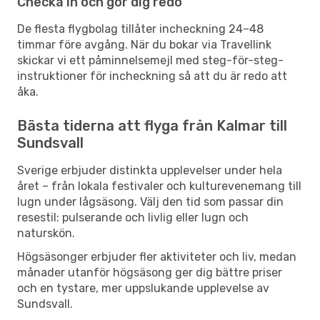
Checka in och gör dig redo
De flesta flygbolag tillåter incheckning 24–48
timmar före avgång. När du bokar via Travellink
skickar vi ett påminnelsemejl med steg-för-steg-
instruktioner för incheckning så att du är redo att
åka.
Bästa tiderna att flyga från Kalmar till
Sundsvall
Sverige erbjuder distinkta upplevelser under hela
året – från lokala festivaler och kulturevenemang till
lugn under lågsäsong. Välj den tid som passar din
resestil: pulserande och livlig eller lugn och
naturskön.
Högsäsonger erbjuder fler aktiviteter och liv, medan
månader utanför högsäsong ger dig bättre priser
och en tystare, mer uppslukande upplevelse av
Sundsvall.