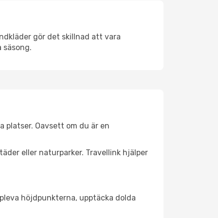
dkläder gör det skillnad att vara
å säsong.
a platser. Oavsett om du är en
äder eller naturparker. Travellink hjälper
t uppleva höjdpunkterna, upptäcka dolda