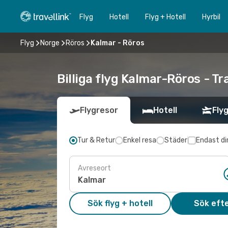
Flyg
Hotell
Flyg + Hotell
Hyrbil
Flyg
Norge
Röros
Kalmar - Röros
Billiga flyg Kalmar-Röros - Tr
Flygresor
Hotell
Flyg
Tur & Retur
Enkel resa
Städer
Endast di
Avreseort
Sök flyg + hotell
Sök efte