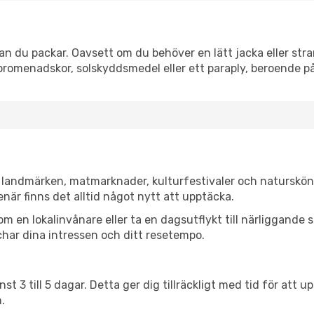
n du packar. Oavsett om du behöver en lätt jacka eller stran
romenadskor, solskyddsmedel eller ett paraply, beroende p
a landmärken, matmarknader, kulturfestivaler och naturskön
när finns det alltid något nytt att upptäcka.
en lokalinvånare eller ta en dagsutflykt till närliggande st
har dina intressen och ditt resetempo.
nst 3 till 5 dagar. Detta ger dig tillräckligt med tid för at
.