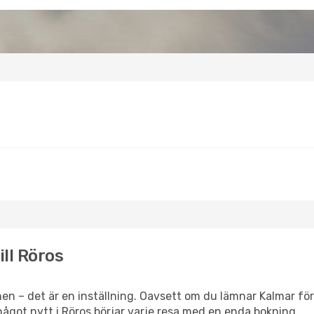
ill Röros
en – det är en inställning. Oavsett om du lämnar Kalmar för
r något nytt i Röros börjar varje resa med en enda bokning.