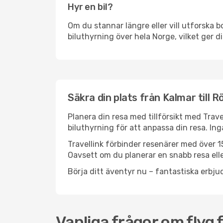
Hyr en bil?
Om du stannar längre eller vill utforska b
biluthyrning över hela Norge, vilket ger di
Säkra din plats från Kalmar till R
Planera din resa med tillförsikt med Trave
biluthyrning för att anpassa din resa. In
Travellink förbinder resenärer med över 15
Oavsett om du planerar en snabb resa eller
Börja ditt äventyr nu – fantastiska erbjud
Vanliga frågor om flyg f