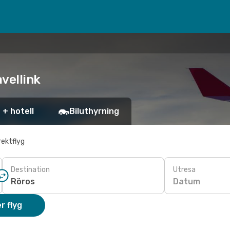
avellink
 + hotell
Biluthyrning
rektflyg
Destination
Utresa
Datum
r flyg