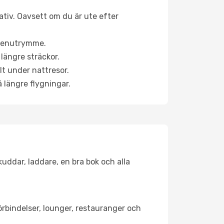
nativ. Oavsett om du är ute efter
a benutrymme.
längre sträckor.
lt under nattresor.
å längre flygningar.
kuddar, laddare, en bra bok och alla
förbindelser, lounger, restauranger och