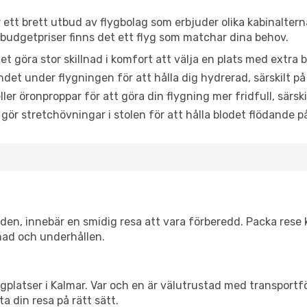
r ett brett utbud av flygbolag som erbjuder olika kabinalter
udgetpriser finns det ett flyg som matchar dina behov.
et göra stor skillnad i komfort att välja en plats med extr
det under flygningen för att hålla dig hydrerad, särskilt på 
ler öronproppar för att göra din flygning mer fridfull, särski
 gör stretchövningar i stolen för att hålla blodet flödande p
itiden, innebär en smidig resa att vara förberedd. Packa rese 
nad och underhållen.
flygplatser i Kalmar. Var och en är välutrustad med transport
ta din resa på rätt sätt.