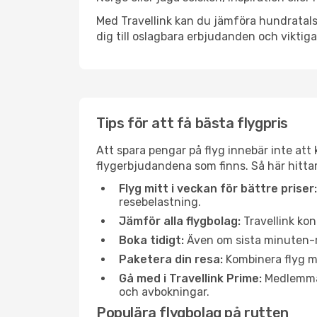
Med Travellink kan du jämföra hundratals 
dig till oslagbara erbjudanden och viktiga 
Tips för att få bästa flygpris
Att spara pengar på flyg innebär inte at
flygerbjudandena som finns. Så här hittar
Flyg mitt i veckan för bättre priser:
resebelastning.
Jämför alla flygbolag:
Travellink kon
Boka tidigt:
Även om sista minuten-res
Paketera din resa:
Kombinera flyg me
Gå med i Travellink Prime:
Medlemmar 
och avbokningar.
Populära flygbolag på rutten