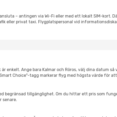
ansluta – antingen via Wi-Fi eller med ett lokalt SIM-kort. D
afik eller privat taxi. Flygplatspersonal vid informationsdiska
k är enkelt. Ange bara Kalmar och Röros, välj dina datum så vi
Vår "Smart Choice"-tagg markerar flyg med högsta värde för at
d begränsad tillgänglighet. Om du hittar ett pris som funger
r senare.