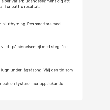
hjälper vår erbjudandesegment dig att
ar för bättre resultat.
ch biluthyrning. Res smartare med
ar vi ett påminnelsemejl med steg-för-
l lugn under lågsäsong. Välj den tid som
er och en tystare, mer uppslukande