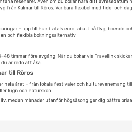
spontana resenärer. Även om du bokar nära ditt avresedatum 
g från Kalmar till Röros. Var bara flexibel med tider och dag
ringar – upp till hundratals euro rabatt på flyg, boende o
en och flexibla bokningsalternativ.
24–48 timmar före avgång. När du bokar via Travellink skick
 du är redo att åka.
ar till Röros
r hela året – från lokala festivaler och kulturevenemang til
eller lugn och naturskön.
h liv, medan månader utanför högsäsong ger dig bättre pris