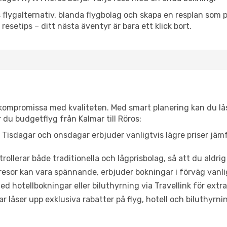
flygalternativ, blanda flygbolag och skapa en resplan som pa
resetips – ditt nästa äventyr är bara ett klick bort.
t kompromissa med kvaliteten. Med smart planering kan du l
 du budgetflyg från Kalmar till Röros:
Tisdagar och onsdagar erbjuder vanligtvis lägre priser jäm
trollerar både traditionella och lågprisbolag, så att du aldrig
or kan vara spännande, erbjuder bokningar i förväg vanligtv
d hotellbokningar eller biluthyrning via Travellink för extra
låser upp exklusiva rabatter på flyg, hotell och biluthyrnin