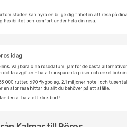
ortom staden kan hyra en bil ge dig friheten att resa på dina 
g flexibilitet och komfort under hela din resa.
öros idag
llink. Välj bara dina resedatum, jämför de bästa alternative
ga dolda avgifter – bara transparenta priser och enkel boknin
5 000 rutter, 690 flygbolag, 2,1 miljoner hotell och tusenta
 en stor resa hittar du allt du behöver på ett ställe.
anden är bara ett klick bort!
rån Kalmar till Röros