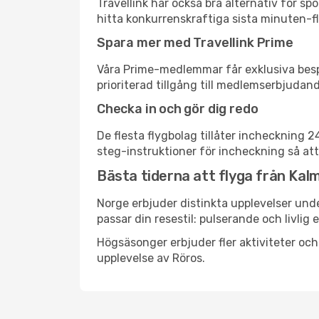
Travellink har också bra alternativ för 
hitta konkurrenskraftiga sista minuten-fly
Spara mer med Travellink Prime
Våra Prime-medlemmar får exklusiva bespa
prioriterad tillgång till medlemserbjudand
Checka in och gör dig redo
De flesta flygbolag tillåter incheckning 
steg-instruktioner för incheckning så att
Bästa tiderna att flyga från Kalm
Norge erbjuder distinkta upplevelser unde
passar din resestil: pulserande och livlig 
Högsäsonger erbjuder fler aktiviteter oc
upplevelse av Röros.