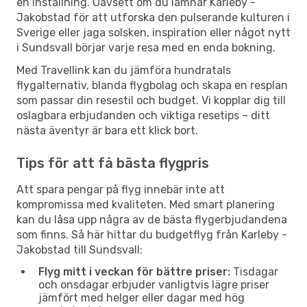
en inställning. Oavsett om du lämnar Karleby -
Jakobstad för att utforska den pulserande kulturen i
Sverige eller jaga solsken, inspiration eller något nytt
i Sundsvall börjar varje resa med en enda bokning.
Med Travellink kan du jämföra hundratals
flygalternativ, blanda flygbolag och skapa en resplan
som passar din resestil och budget. Vi kopplar dig till
oslagbara erbjudanden och viktiga resetips – ditt
nästa äventyr är bara ett klick bort.
Tips för att få bästa flygpris
Att spara pengar på flyg innebär inte att
kompromissa med kvaliteten. Med smart planering
kan du låsa upp några av de bästa flygerbjudandena
som finns. Så här hittar du budgetflyg från Karleby -
Jakobstad till Sundsvall:
Flyg mitt i veckan för bättre priser:
Tisdagar
och onsdagar erbjuder vanligtvis lägre priser
jämfört med helger eller dagar med hög