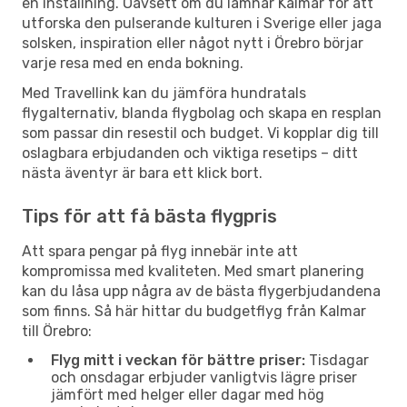
en inställning. Oavsett om du lämnar Kalmar för att
utforska den pulserande kulturen i Sverige eller jaga
solsken, inspiration eller något nytt i Örebro börjar
varje resa med en enda bokning.
Med Travellink kan du jämföra hundratals
flygalternativ, blanda flygbolag och skapa en resplan
som passar din resestil och budget. Vi kopplar dig till
oslagbara erbjudanden och viktiga resetips – ditt
nästa äventyr är bara ett klick bort.
Tips för att få bästa flygpris
Att spara pengar på flyg innebär inte att
kompromissa med kvaliteten. Med smart planering
kan du låsa upp några av de bästa flygerbjudandena
som finns. Så här hittar du budgetflyg från Kalmar
till Örebro:
Flyg mitt i veckan för bättre priser:
Tisdagar
och onsdagar erbjuder vanligtvis lägre priser
jämfört med helger eller dagar med hög