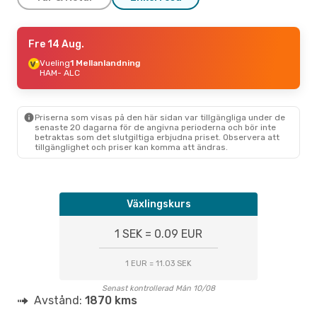
Mån 24 Aug.
Fre 14 Aug.
- Mån 31 Aug.
Vueling
Vueling
1 Mellanlandning
1 Mellanlandning
HAM
HAM
- ALC
- ALC
Vueling
1 Mellanlandning
ALC
- HAM
Priserna som visas på den här sidan var tillgängliga under de
Lör 22 Aug.
- Sön 23 Aug.
senaste 20 dagarna för de angivna perioderna och bör inte
betraktas som det slutgiltiga erbjudna priset. Observera att
Brussels Airlines
1 Mellanlandning
tillgänglighet och priser kan komma att ändras.
HAM
- ALC
Swiss International Air Lines
1 Mellanlandning
ALC
- HAM
Växlingskurs
1 SEK = 0.09 EUR
1 EUR = 11.03 SEK
Senast kontrollerad Mån 10/08
Avstånd:
1870 kms