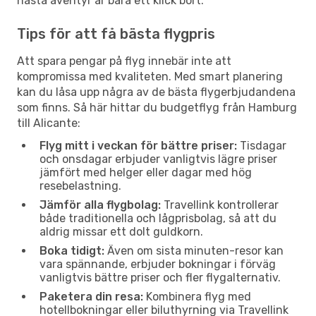
nästa äventyr är bara ett klick bort.
Tips för att få bästa flygpris
Att spara pengar på flyg innebär inte att
kompromissa med kvaliteten. Med smart planering
kan du låsa upp några av de bästa flygerbjudandena
som finns. Så här hittar du budgetflyg från Hamburg
till Alicante:
Flyg mitt i veckan för bättre priser:
Tisdagar
och onsdagar erbjuder vanligtvis lägre priser
jämfört med helger eller dagar med hög
resebelastning.
Jämför alla flygbolag:
Travellink kontrollerar
både traditionella och lågprisbolag, så att du
aldrig missar ett dolt guldkorn.
Boka tidigt:
Även om sista minuten-resor kan
vara spännande, erbjuder bokningar i förväg
vanligtvis bättre priser och fler flygalternativ.
Paketera din resa:
Kombinera flyg med
hotellbokningar eller biluthyrning via Travellink