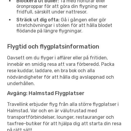
Blockera ut buller:
Ta med hörlurar eller
öronproppar för att göra din flygning mer
fridfull, särskilt under nattresor.
Sträck ut dig ofta:
Gå i gången eller gör
stretchövningar i stolen för att hålla blodet
flödande på längre flygningar.
Flygtid och flygplatsinformation
Oavsett om du flyger i affärer eller på fritiden,
innebär en smidig resa att vara förberedd. Packa
rese kuddar, laddare, en bra bok och alla
nödvändigheter för att hålla dig avslappnad och
underhållen.
Avgång: Halmstad Flygplatser
Travellink erbjuder flyg från alla större flygplatser i
Halmstad. Var och en är välutrustad med
transportförbindelser, lounger, restauranger och
taxfree-butiker för att hjälpa dig att starta din resa
på rätt sätt.