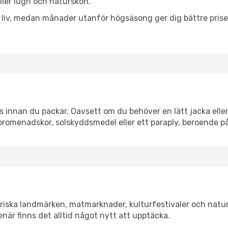
eller lugn och naturskön.
h liv, medan månader utanför högsäsong ger dig bättre pris
 innan du packar. Oavsett om du behöver en lätt jacka eller 
romenadskor, solskyddsmedel eller ett paraply, beroende p
oriska landmärken, matmarknader, kulturfestivaler och natu
när finns det alltid något nytt att upptäcka.