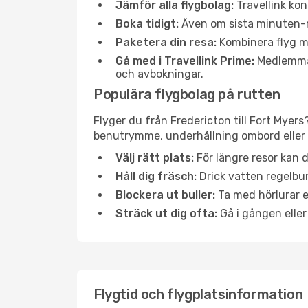
Jämför alla flygbolag:
Travellink kon
Boka tidigt:
Även om sista minuten-res
Paketera din resa:
Kombinera flyg me
Gå med i Travellink Prime:
Medlemmar 
och avbokningar.
Populära flygbolag på rutten
Flyger du från Fredericton till Fort Myers
benutrymme, underhållning ombord eller b
Välj rätt plats:
För längre resor kan d
Håll dig fräsch:
Drick vatten regelbun
Blockera ut buller:
Ta med hörlurar el
Sträck ut dig ofta:
Gå i gången eller
Flygtid och flygplatsinformation