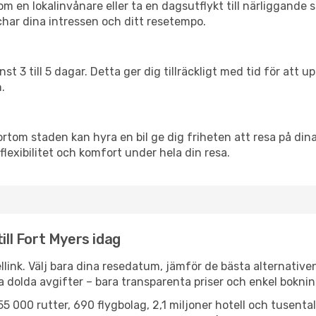
en lokalinvånare eller ta en dagsutflykt till närliggande st
har dina intressen och ditt resetempo.
nst 3 till 5 dagar. Detta ger dig tillräckligt med tid för at
.
ortom staden kan hyra en bil ge dig friheten att resa på dina 
flexibilitet och komfort under hela din resa.
ill Fort Myers idag
llink. Välj bara dina resedatum, jämför de bästa alternative
ga dolda avgifter – bara transparenta priser och enkel boknin
5 000 rutter, 690 flygbolag, 2,1 miljoner hotell och tusenta