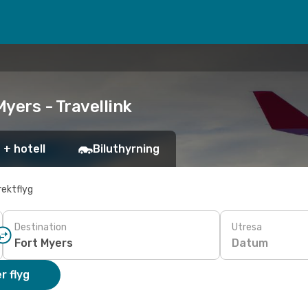
Myers - Travellink
 + hotell
Biluthyrning
rektflyg
Destination
Utresa
Datum
r flyg