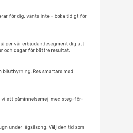
ar för dig, vänta inte – boka tidigt för
hjälper vår erbjudandesegment dig att
er och dagar för bättre resultat.
ch biluthyrning. Res smartare med
ar vi ett påminnelsemejl med steg-för-
lugn under lågsäsong. Välj den tid som