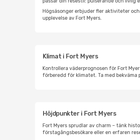
passar din resestil: pulserande och livlig 
Högsäsonger erbjuder fler aktiviteter oc
upplevelse av Fort Myers.
Klimat i Fort Myers
Kontrollera väderprognosen för Fort Myers
förberedd för klimatet. Ta med bekväma p
Höjdpunkter i Fort Myers
Fort Myers sprudlar av charm – tänk hist
förstagångsbesökare eller en erfaren rese