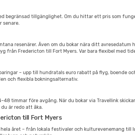
d begränsad tillgänglighet. Om du hittar ett pris som funger
r senare.
spontana resenärer. Även om du bokar nära ditt avresedatum 
g från Fredericton till Fort Myers. Var bara flexibel med tid
ringar – upp till hundratals euro rabatt på flyg, boende o
en och flexibla bokningsalternativ.
24–48 timmar före avgång. När du bokar via Travellink skick
 du är redo att åka.
ericton till Fort Myers
hela året – från lokala festivaler och kulturevenemang till 