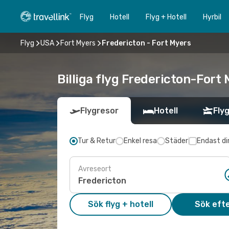
Flyg
Hotell
Flyg + Hotell
Hyrbil
Flyg
USA
Fort Myers
Fredericton - Fort Myers
Billiga flyg Fredericton-Fort 
Flygresor
Hotell
Flyg
Tur & Retur
Enkel resa
Städer
Endast di
Avreseort
Sök flyg + hotell
Sök efte