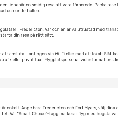
itiden, innebär en smidig resa att vara förberedd. Packa rese 
nad och underhållen.
flygplatser i Fredericton. Var och en är välutrustad med tran
starta din resa på rätt sätt.
 att ansluta – antingen via Wi-Fi eller med ett lokalt SIM-ko
vtrafik eller privat taxi. Flygplatspersonal vid informationsdi
k är enkelt. Ange bara Fredericton och Fort Myers, välj dina 
xibilitet. Vår "Smart Choice"-tagg markerar flyg med högsta vä