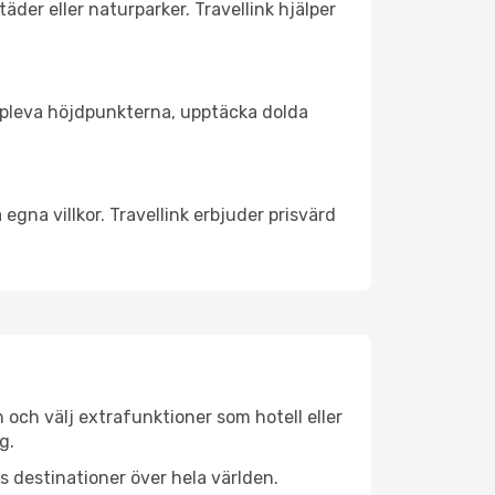
äder eller naturparker. Travellink hjälper
t uppleva höjdpunkterna, upptäcka dolda
egna villkor. Travellink erbjuder prisvärd
n och välj extrafunktioner som hotell eller
g.
ls destinationer över hela världen.