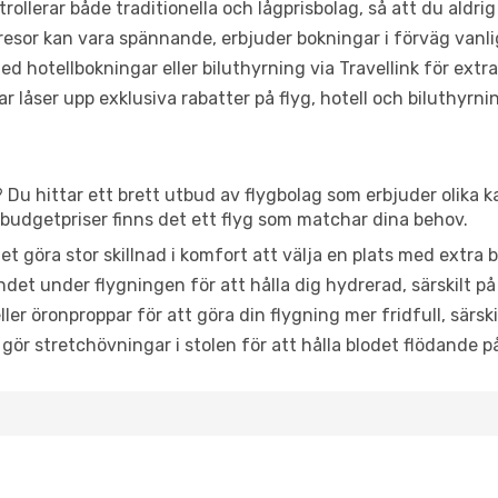
trollerar både traditionella och lågprisbolag, så att du aldrig
or kan vara spännande, erbjuder bokningar i förväg vanligtv
d hotellbokningar eller biluthyrning via Travellink för extra
låser upp exklusiva rabatter på flyg, hotell och biluthyrnin
? Du hittar ett brett utbud av flygbolag som erbjuder olika 
udgetpriser finns det ett flyg som matchar dina behov.
et göra stor skillnad i komfort att välja en plats med extr
det under flygningen för att hålla dig hydrerad, särskilt på 
ler öronproppar för att göra din flygning mer fridfull, särski
 gör stretchövningar i stolen för att hålla blodet flödande p