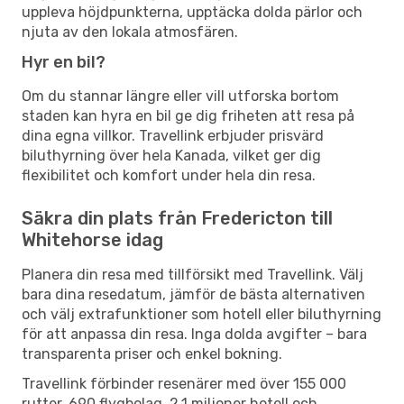
uppleva höjdpunkterna, upptäcka dolda pärlor och
njuta av den lokala atmosfären.
Hyr en bil?
Om du stannar längre eller vill utforska bortom
staden kan hyra en bil ge dig friheten att resa på
dina egna villkor. Travellink erbjuder prisvärd
biluthyrning över hela Kanada, vilket ger dig
flexibilitet och komfort under hela din resa.
Säkra din plats från Fredericton till
Whitehorse idag
Planera din resa med tillförsikt med Travellink. Välj
bara dina resedatum, jämför de bästa alternativen
och välj extrafunktioner som hotell eller biluthyrning
för att anpassa din resa. Inga dolda avgifter – bara
transparenta priser och enkel bokning.
Travellink förbinder resenärer med över 155 000
rutter, 690 flygbolag, 2,1 miljoner hotell och